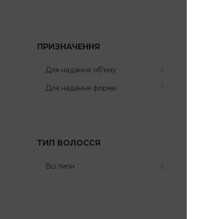
ПРИЗНАЧЕННЯ
Для надання об'єму
2
Для надання форми
1
Кре
Біо
лер
ТИП ВОЛОССЯ
Pro
для
Всі типи
2
об’
вол
150