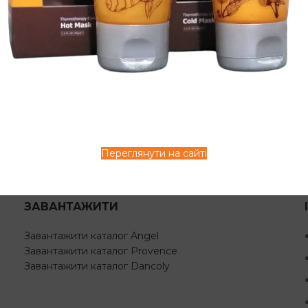
Professional
Не в наявності
ул:
A-306
692
грн
наявності
грн
Переглянути на сайті
ЗАВАНТАЖИТИ
Завантажити каталог Angel
Завантажити каталог Provence
Завантажити каталог Dancoly