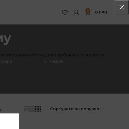
0
0
ГРН
му
я створення об'єму
Для фарбованого волосся
Товара
9 Товарів
у