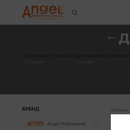
Д
Для жирного волосся
Для надання форми во
3 Товара
5 Товарів
БРЕНД
Головна
Angel Professional
2