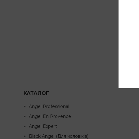
Angel 
Артик
Не в 
454
КАТАЛОГ
Angel Professional
Angel En Provence
Angel Expert
Black Angel (Для чоловіків)