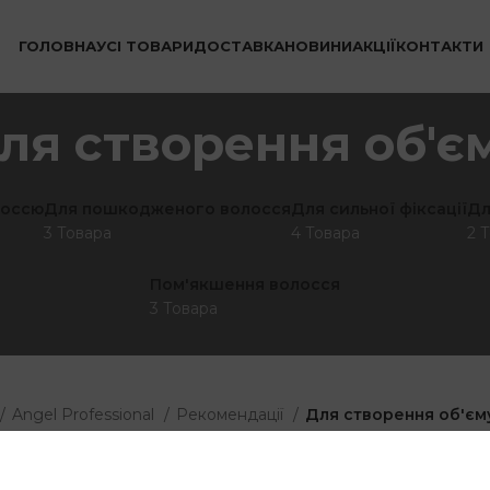
ГОЛОВНА
УСІ ТОВАРИ
ДОСТАВКА
НОВИНИ
АКЦІЇ
КОНТАКТИ
ля створення об'є
лоссю
Для пошкодженого волосся
Для сильної фіксації
Дл
3 Товара
4 Товара
2 
Пом'якшення волосся
3 Товара
Angel Professional
Рекомендації
Для створення об'єм