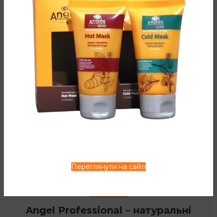
французької професійної косметики Dancoly в 7
салонах Києва. Клієнти могли познайомит...
ЧИТАТИ ДАЛІ
НОВИНИ
У жовтні жителі Харкова могли
познайомитися з SPA
процедурами Dancoly.
0
Менеджер
Юлія Андрейченко та Ірина Лев провели презентації
SPA процедур Dancoly в салонах краси «Фріда»,
«Олімп» і «Рабкоровская» в Харкові. Клі...
Переглянути на сайті
ЧИТАТИ ДАЛІ
НОВИНИ
Angel Professional – натуральні