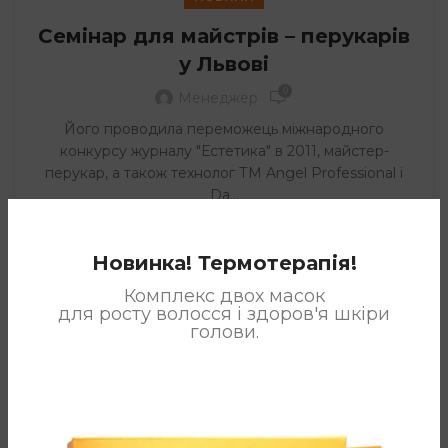
Семінар для майстрів – перукарів
у Львові
0
Менеджер
Його проводила переможець міжнародного
конкурсу журналу "Естетика" в 2011, майстер-
перукар, а також технолог ТМ Angel Professional і
Da...
ЧИТАТИ ДАЛІ
Новинка! Термотерапія!
НОВИНИ
Комплекс двох масок
SPA процедури Dancoly –
для росту волосся і здоров'я шкіри
голови.
подарунок для клієнтів 7 салонів
Києва
0
Менеджер
У вересні 2012 Ірина Лев провела SPA процедури