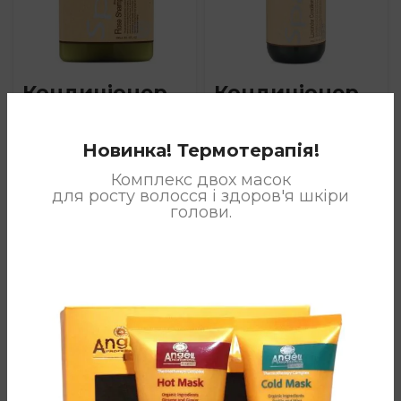
Кондиціонер
Кондиціонер
Dancoly з
Dancoly з
олією троянди
олією лаванди
Новинка! Термотерапія!
300ml
300ml
Комплекс двох масок
для росту волосся і здоров'я шкіри
голови.
Dancoly
Dancoly
Артикул:
D-303
Артикул:
D-302
В наявності
В наявності
488
грн
488
грн