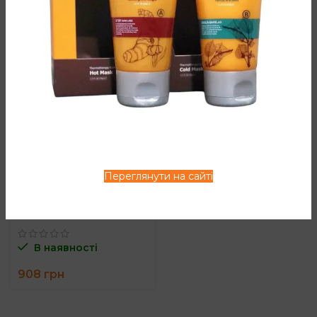
Арома-
кондиціонер
Dancoly
1000ml
Переглянути на сайті
Dancoly
Артикул:
D-306
В наявності
908
грн