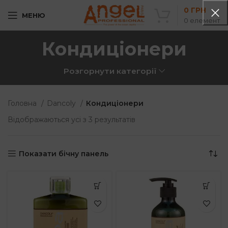
0
ГРН
МЕНЮ
0
елемент
Кондиціонери
Розгорнути категорії
Головна
Dancoly
Кондиціонери
Sorted
Відображаються усі з 3 результатів
by
popularity
Показати бічну панель