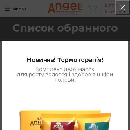
0
ГРН
МЕНЮ
0
елемент
Список обранного
Новинка! Термотерапія!
Комплекс двох масок
для росту волосся і здоров'я шкіри
голови.
This wishlist is empty.
You don't have any products in the wishlist yet.
You will find
a lot of interesting products on our "Shop" page.