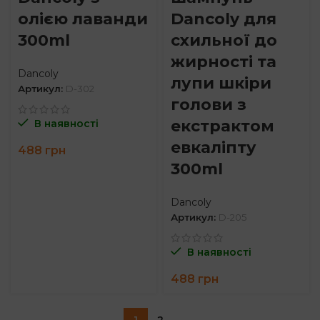
олією лаванди
Dancoly для
300ml
схильної до
жирності та
Dancoly
лупи шкіри
Артикул:
D-302
голови з
екстрактом
В наявності
евкаліпту
488
грн
300ml
Dancoly
Артикул:
D-205
В наявності
488
грн
1
2
→