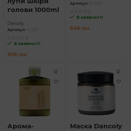
лупи шкіри
Артикул:
D-305
голови 1000ml
В наявності
Dancoly
648
грн
Артикул:
D-202
В наявності
908
грн
Арома-
Маска Dancoly