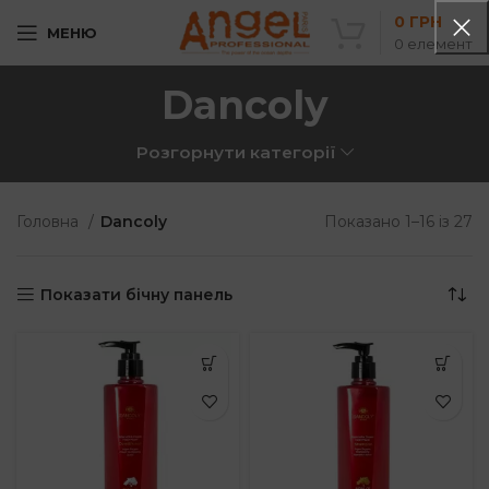
0
ГРН
МЕНЮ
0
елемент
Dancoly
Розгорнути категорії
So
Головна
Dancoly
Показано 1–16 із 27
b
po
Показати бічну панель