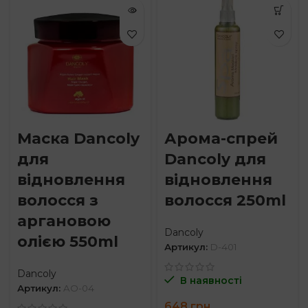
through
through
1,173 грн
1,173 грн
Маска Dancoly
Арома-спрей
для
Dancoly для
відновлення
відновлення
волосся з
волосся 250ml
аргановою
Dancoly
олією 550ml
Артикул:
D-401
Dancoly
В наявності
Артикул:
AO-04
648
грн