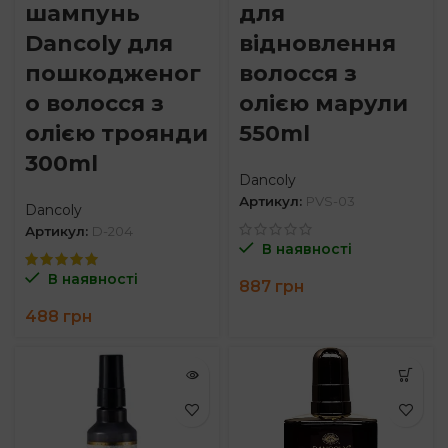
шампунь
для
Dancoly для
відновлення
пошкодженог
волосся з
о волосся з
олією марули
олією троянди
550ml
300ml
Dancoly
Артикул:
PVS-03
Dancoly
Артикул:
D-204
В наявності
В наявності
887
грн
488
грн