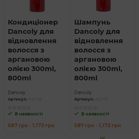
Кондиціонер
Шампунь
Dancoly для
Dancoly для
відновлення
відновлення
волосся з
волосся з
аргановою
аргановою
олією 300ml,
олією 300ml,
800ml
800ml
Dancoly
Dancoly
Артикул:
AO-02
Артикул:
AO-01
В наявності
В наявності
Price
Price
587
грн
1,173
грн
587
грн
1,173
грн
–
–
range:
range:
587 грн
587 грн