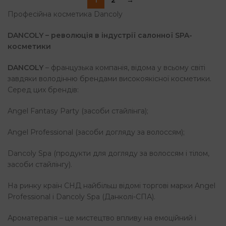
Професійна косметика Dancoly
DANCOLY – революція в індустрії салонної SPA-
косметики
DANCOLY
– французька компанія, відома у всьому світі
завдяки володінню брендами високоякісної косметики.
Серед цих брендів:
Angel Fantasy Party (засоби стайлінга);
Angel Professional (засоби догляду за волоссям);
Dancoly Spa (продукти для догляду за волоссям і тілом,
засоби стайлінгу).
На ринку країн СНД найбільш відомі торгові марки Angel
Professional і Dancoly Spa (Данколі-СПА).
Ароматерапія – це мистецтво впливу на емоційний і