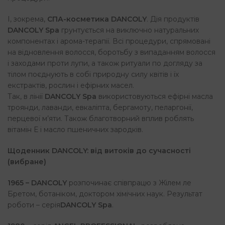
І, зокрема,
СПА-косметика
DANCOLY
. Дія продуктів
DANCOLY Spa
грунтується на виключно натуральних
компонентах і арома-терапії. Всі процедури, спрямовані
на відновлення волосся, боротьбу з випаданням волосся
і заходами проти лупи, а також ритуали по догляду за
тілом поєднують в собі природну силу квітів і їх
екстрактів, рослин і ефірних масел.
Так, в лінії
DANCOLY Spa
використовуються ефірні масла
троянди, лаванди, евкаліпта, бергамоту, пеларгонії,
перцевої м’яти. Також благотворний вплив роблять
вітамін Е і масло пшеничних зародків.
Щоденник DANCOLY: від витоків до сучасності
(вибране)
1965 – DANCOLY
розпочинає співпрацю з Жілем ле
Бретом, ботаніком, доктором хімічних наук. Результат
роботи – серія
DANCOLY Spa
.