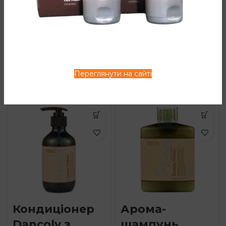
1000ml
В наявності
Dancoly
488
грн
Артикул:
D-201
В наявності
Переглянути на сайті
908
грн
Кондиціонер
Арома-
Dancoly з
шампунь