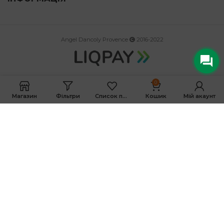
Angel Dancoly Provence
2016-2022
0
Магазин
Фільтри
Список побажань
Кошик
Мій акаунт