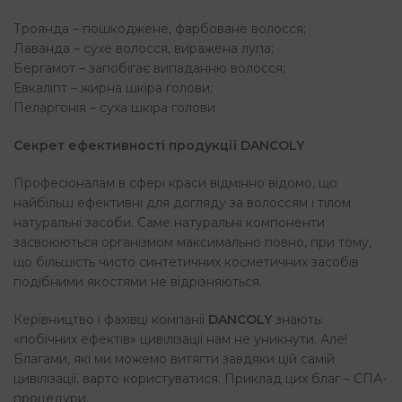
Троянда – пошкоджене, фарбоване волосся;
Лаванда – сухе волосся, виражена лупа;
Бергамот – запобігає випаданню волосся;
Евкаліпт – жирна шкіра голови;
Пеларгонія – суха шкіра голови
Секрет ефективності продукції DANCOLY
Професіоналам в сфері краси відмінно відомо, що
найбільш ефективні для догляду за волоссям і тілом
натуральні засоби. Саме натуральні компоненти
засвоюються організмом максимально повно, при тому,
що більшість чисто синтетичних косметичних засобів
подібними якостями не відрізняються.
Керівництво і фахівці компанії
DANCOLY
знають:
«побічних ефектів» цивілізації нам не уникнути. Але!
Благами, які ми можемо витягти завдяки цій самій
цивілізації, варто користуватися. Приклад цих благ – СПА-
процедури.