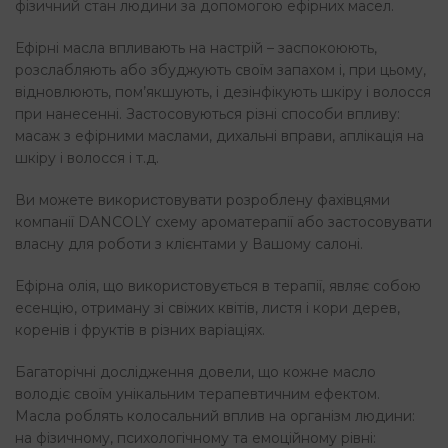
фізичний стан людини за допомогою ефірних масел.
Ефірні масла впливають на настрій – заспокоюють,
розслабляють або збуджують своїм запахом і, при цьому,
відновлюють, пом’якшують, і дезінфікують шкіру і волосся
при нанесенні. Застосовуються різні способи впливу:
масаж з ефірними маслами, дихальні вправи, аплікація на
шкіру і волосся і т.д.
Ви можете використовувати розроблену фахівцями
компанії DANCOLY схему ароматерапії або застосовувати
власну для роботи з клієнтами у Вашому салоні.
Ефірна олія, що використовується в терапії, являє собою
есенцію, отриману зі свіжих квітів, листя і кори дерев,
коренів і фруктів в різних варіаціях.
Багаторічні дослідження довели, що кожне масло
володіє своїм унікальним терапевтичним ефектом.
Масла роблять колосальний вплив на організм людини:
на фізичному, психологічному та емоційному рівні: