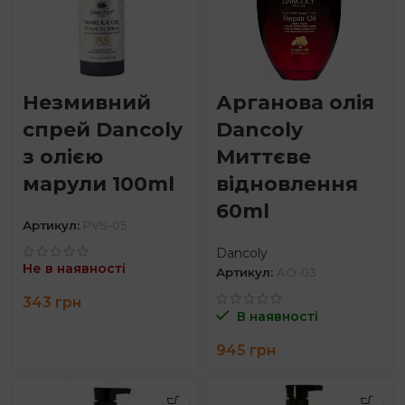
Незмивний
Арганова олія
спрей Dancoly
Dancoly
з олією
Миттєве
марули 100ml
відновлення
60ml
Артикул:
PVS-05
Dancoly
Не в наявності
Артикул:
AO-03
343
грн
В наявності
945
грн