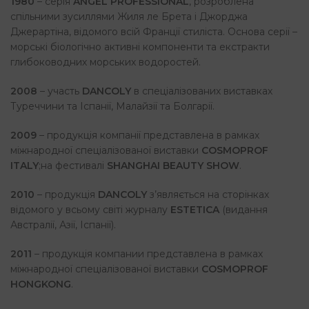
1980
– серія
ANGEL PROFESSIONAL
, розроблена
спільними зусиллями Жиля ле Брета і Джорджа
Джерартіна, відомого всій Франції стиліста. Основа серії –
морські біологічно активні компоненти та екстракти
глибоководних морських водоростей.
2008
– участь
DANCOLY
в спеціалізованих виставках
Туреччини та Іспанії, Малайзії та Болгарії.
2009
– продукція компанії представлена в рамках
міжнародної спеціалізованої виставки
COSMOPROF
ITALY
;на фестивалі
SHANGHAI BEAUTY SHOW
.
2010
– продукція
DANCOLY
з’являється на сторінках
відомого у всьому світі журналу
ESTETICA
(видання
Австралії, Азії, Іспанії).
2011
– продукція компании представлена в рамках
міжнародної спеціалізованої виставки
COSMOPROF
HONGKONG
.