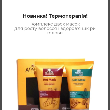
В наявності
Price
755
грн
1,292
грн
–
range:
Price
755
грн
1,292
грн
–
755 грн
range:
Новинка! Термотерапія!
through
755 грн
1,292 грн
through
Комплекс двох масок
1,292 гр
для росту волосся і здоров'я шкіри
голови.
Арома-
Кондиціонер
шампунь
Dancoly з
Dancoly для
олією троянди
сухого та
300ml
пошкодженог
Dancoly
о волосся
Артикул:
D-303