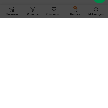
0
Магазин
Фільтри
Список побажань
Кошик
Мій акаунт