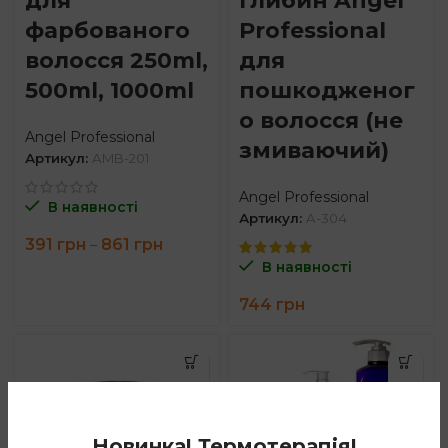
для
глибин Angel
фарбованого
Professional
волосся 250ml,
для
500ml, 1000ml
пошкодженог
о волосся (не
Angel Professional
змиваючий)
Артикул:
AMB-201
Angel Professional
В наявності
Артикул:
A-304
Price
391
грн
861
грн
–
range:
В наявності
391 грн
through
744
грн
861 грн
Новинка! Термотерапія!