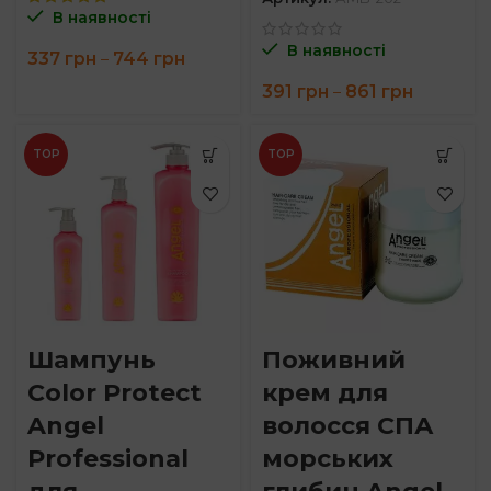
В наявності
В наявності
Price
337
грн
744
грн
–
range:
Price
391
грн
861
грн
–
337 грн
range:
through
391 грн
744 грн
through
TOP
TOP
861 грн
Шампунь
Поживний
Color Protect
крем для
Angel
волосся СПА
Professional
морських