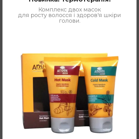
Комплекс двох масок
для росту волосся і здоров'я шкіри
голови.
Маска Color
Кондиціонер
Protect Angel
Angel
Professional
Professional
для
для
фарбованого
нейтралізації
волосся 500ml
жовтого
пігменту
Angel Professional
250ml, 500ml,
Артикул:
AMB-203
1000ml
В наявності
Angel Professional
781
грн
Артикул:
AMB-302