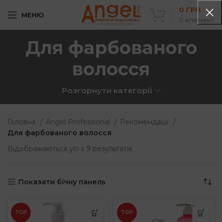
0
ГРН
МЕНЮ
0
елемент
Для фарбованого
волосся
Розгорнути категорії
Головна
Angel Professional
Рекомендації
Для фарбованого волосся
Sorted
Відображаються усі з 9 результатів
by
popularity
Показати бічну панель
TOP
TOP