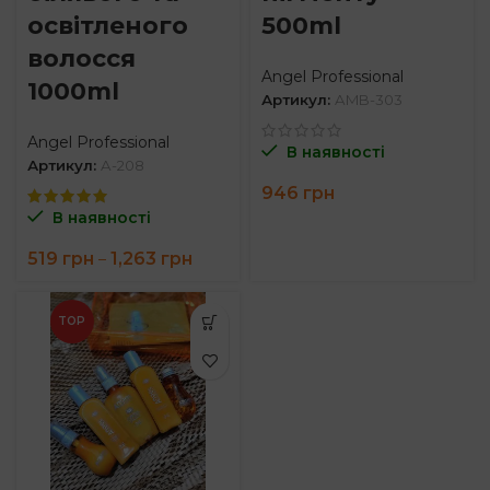
освітленого
500ml
волосся
Angel Professional
1000ml
Артикул:
AMB-303
Angel Professional
В наявності
Артикул:
A-208
946
грн
В наявності
Price
519
грн
1,263
грн
–
range:
519 грн
through
TOP
1,263 грн