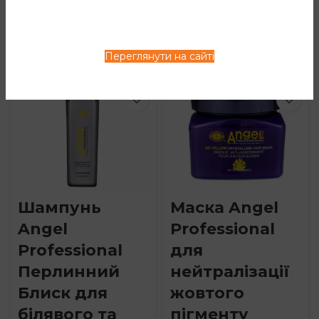
В наявності
Price
601
грн
1,468
грн
–
range:
Переглянути на сайті
601 грн
throug
1,468 г
Шампунь
Маска Angel
Angel
Professional
Professional
для
Перлинний
нейтралізації
Блиск для
жовтого
білявого та
пігменту