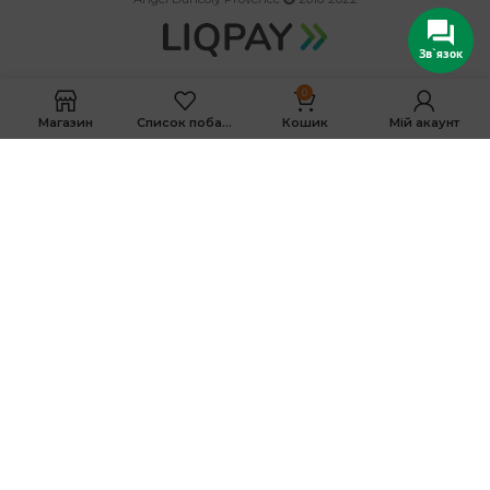
Зв`язок
0
Магазин
Список побажань
Кошик
Мій акаунт