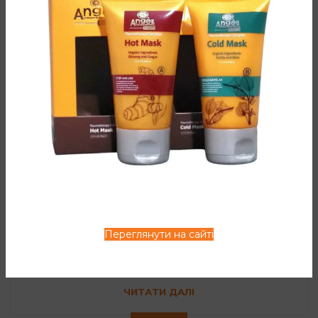
0
Менеджер
Пориньте в атмосферу Провансу, наповніться
красою природи! Органічна, професійна,
мікромолекулярна і високоефективна косметика для
в...
ЧИТАТИ ДАЛІ
НОВИНИ
Фарбування колд брю: магія
кольору
0
Менеджер
Angel Professional з'ясував, що колд брю - дуже
Переглянути на сайті
цікавий варіант фарбування волосся, тренд
осені2018. Він передбачає кавовий відтінок, р...
ЧИТАТИ ДАЛІ