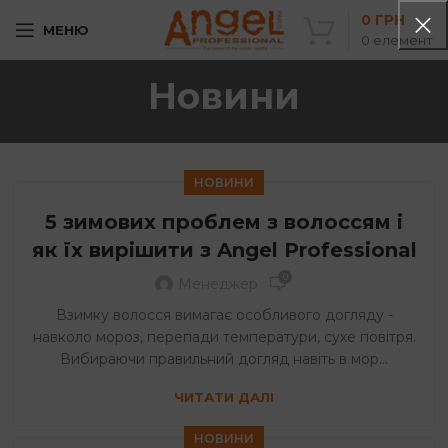
0
ГРН
МЕНЮ
0
елемент
Новини
НОВИНИ
5 зимових проблем з волоссям і
як їх вирішити з Angel Professional
0
Менеджер
Взимку волосся вимагає особливого догляду -
навколо мороз, перепади температури, сухе повітря.
Вибираючи правильний догляд навіть в мор...
ЧИТАТИ ДАЛІ
НОВИНИ