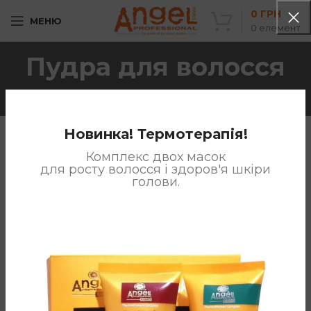
0
ГРН
МЕНЮ
0
елемент
Пудра для волосся
Розгорнути категорії
Новинка! Термотерапія!
Головна
Товари з позначками “Пудра для волосся”
Комплекс двох масок
для росту волосся і здоров'я шкіри
голови.
Товарів, відповідних вашому запиту, не знайдено.