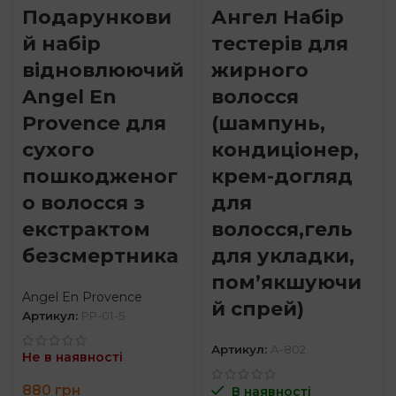
Подарункови
Ангел Набір
й набір
тестерів для
відновлюючий
жирного
Angel En
волосся
Provence для
(шампунь,
сухого
кондиціонер,
пошкодженог
крем-догляд
о волосся з
для
екстрактом
волосся,гель
безсмертника
для укладки,
пом’якшуючи
Angel En Provence
й спрей)
Артикул:
PP-01-5
Артикул:
A-802
Не в наявності
880
грн
В наявності