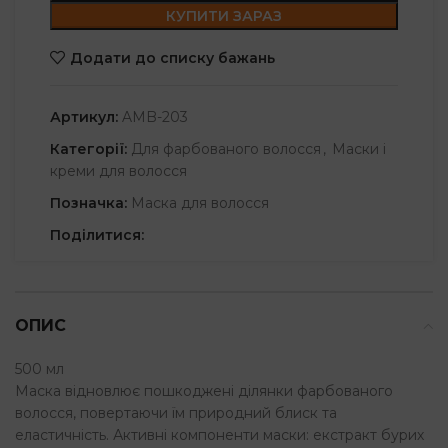
КУПИТИ ЗАРАЗ
Додати до списку бажань
Артикул:
AMB-203
Категорії:
Для фарбованого волосся
,
Маски і
креми для волосся
Позначка:
Маска для волосся
Поділитися:
ОПИС
500 мл
Маска відновлює пошкоджені ділянки фарбованого
волосся, повертаючи їм природний блиск та
еластичність. Активні компоненти маски: екстракт бурих