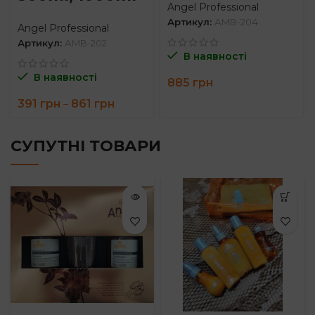
Angel Professional
Артикул:
AMB-204
Angel Professional
Артикул:
AMB-202
В наявності
В наявності
885
грн
Price
391
грн
861
грн
–
range:
391 грн
through
СУПУТНІ ТОВАРИ
861 грн