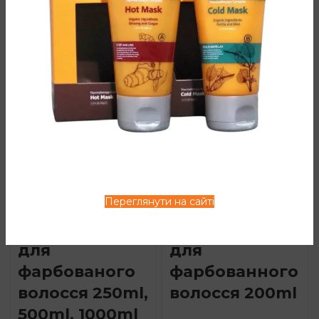
TOP
Кондиціонер
Зволожуючий
Color Protect
крем Color
Переглянути на сайті
Angel
Protect Angel
Professional
Professional
для
для
фарбованого
фарбованного
волосся 250ml,
волосся 200ml
500ml, 1000ml