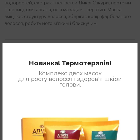
водоростей, екстракт пелюсток Дикої Сакури, протеїни
пшениці, олія аргана, олія макадамії, кератин. Маска
зміцнює структуру волосся, зберігає колір фарбованого
волосся, робить його м’яким і блискучим.
ДОДАТКОВА ІНФОРМАЦІЯ
Новинка! Термотерапія!
ВІДГУКИ (0)
Комплекс двох масок
для росту волосся і здоров'я шкіри
голови.
СПОСІБ ЗАСТОСУВАННЯ
ВАМ ТАКОЖ МОЖЕ
СПОДОБАТИСЯ…