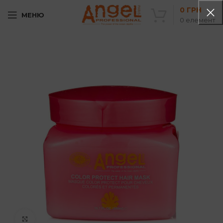
0
ГРН
МЕНЮ
0
елемент
Клацніть, щоб збільшити