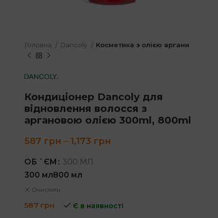
Головна
Dancoly
Косметика з олією аргани
Кондиціонер Dancoly для
відновлення волосся з
аргановою олією 300ml, 800ml
Price
587
грн
–
1,173
грн
range:
587 грн
ОБ `ЄМ
300 МЛ
through
300 мл
800 мл
1,173 грн
Очистити
587
грн
Є в наявності