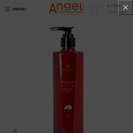
0
ГРН
МЕНЮ
0
елемент
Клацніть, щоб збільшити