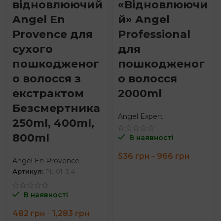
відновлюючий
«Відновлюючи
Angel En
й» Angel
Provence для
Professional
сухого
для
пошкодженог
пошкодженог
о волосся з
о волосся
екстрактом
2000ml
Безсмертника
Angel Expert
250ml, 400ml,
800ml
В наявності
Price
536
грн
966
грн
–
Angel En Provence
range:
Артикул:
PL-01-3,4
536 грн
through
966 грн
В наявності
Price
482
грн
1,283
грн
–