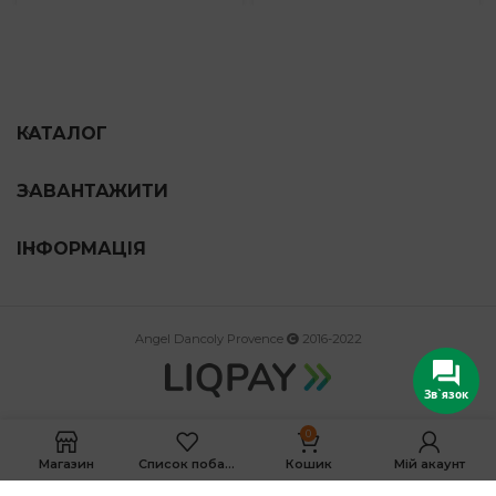
range:
482 грн
through
1,283 грн
КАТАЛОГ
ЗАВАНТАЖИТИ
ІНФОРМАЦІЯ
Angel Dancoly Provence
2016-2022
Зв`язок
0
Магазин
Список побажань
Кошик
Мій акаунт