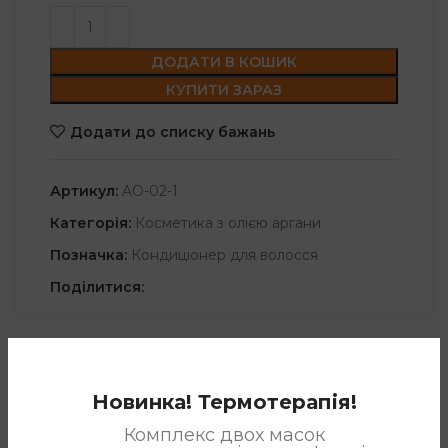
ДОДАТИ В КОШИК
КУПИТИ ЗАРАЗ
Додати до списку бажань
Артикул:
AO-02-1
Категорія:
Косметика з олією аргани
Позначка:
Кондиціонер для волосся
Поділитися:
ОПИС
Новинка! Термотерапія!
Арганова олія збагачена природним вітаміном Е,
Комплекс двох масок
незамінними жирними кислотами і лінолевою кислотою,