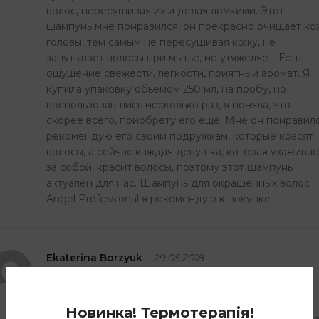
волос, пересушивая их и делая ломкими. Этот
шампунь мне понравился, он прекрасно очищает ко
головы, тем самым не пересушивая кожу, не
запутывает волосы при мытье, не утяжеляет. Есть
ощущение свежести, легкости, приятный аромат. Я
купила упаковку обьемом 250 мл, на пробу, но
воспользовавшись несколько раз, я поняла, что
скорее всего, приобрету его еще. Мне он понравилс
рекомендую его своим подружкам, которые красят
волосы, а сейчас каждая девушка, которая ухаживае
за собой, красит волосы, поэтому этот шампунь
актуален для нас. Шампунь для окрашенных волос
Angel Professional я рекомендую к покупке
Ekaterina Borzyuk
–
29.05.2018
Так как я крашу свои волосы, мне очень трудно
Новинка! Термотерапія!
выбрать хороший шампунь, но я нашла то что искала