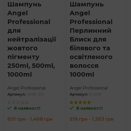
Шампунь
Шампунь
Angel
Angel
Professional
Professional
для
Перлинний
нейтралізації
Блиск для
жовтого
білявого та
пігменту
освітленого
250ml, 500ml,
волосся
1000ml
1000ml
Angel Professional
Angel Professional
Артикул:
AMB-301
Артикул:
A-208
В наявності
В наявності
Price
Price
601
грн
1,468
грн
519
грн
1,263
грн
–
–
range:
range:
601 грн
519 грн