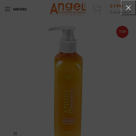
0
ГРН
МЕНЮ
0
елемент
TOP
Клацніть, щоб збільшити