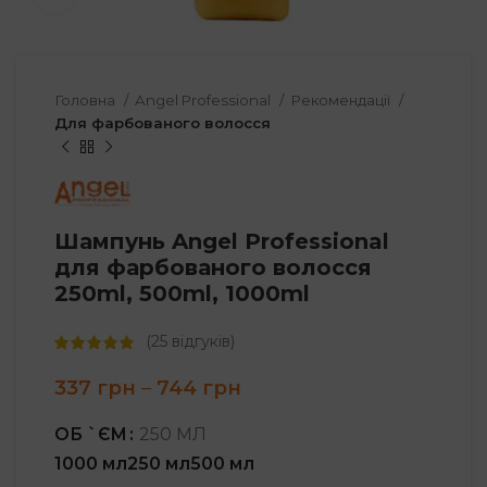
Головна
Angel Professional
Рекомендації
Для фарбованого волосся
Шампунь Angel Professional
для фарбованого волосся
250ml, 500ml, 1000ml
(
25
відгуків)
Price
337
грн
–
744
грн
range:
337 грн
ОБ `ЄМ
250 МЛ
through
1000 мл
250 мл
500 мл
744 грн