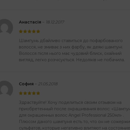
Анастасія
–
18.12.2017
Шампунь дбайливо ставиться до пофарбованого
волосся, не змиває з них фарбу, як деякі шампуні.
Волосся після нього має чудовий блиск, охайний
вигляд, легко розчісується. Недоліків не побачила.
София
–
21.05.2018
Здраствуйте! Хочу поделиться своим отзывом на
приобретенный после окрашивания волос: «Шампу
для окрашенных волос Angel Professional 250мл» .
Плюсом даного шампуня есть то, что он не сожержи
сульфатов, которые негативно влитяют на состояни