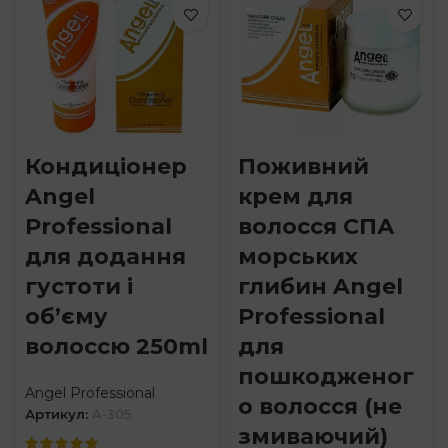
Кондиціонер
Поживний
Angel
крем для
Professional
волосся СПА
для додання
морських
густоти і
глибин Angel
об’єму
Professional
волоссю 250ml
для
пошкодженог
Angel Professional
о волосся (не
Артикул:
A-305
змиваючий)