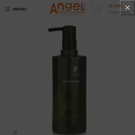
0
ГРН
МЕНЮ
0
елемент
Клацніть, щоб збільшити