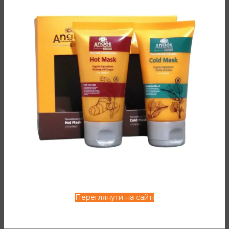
Склад: вода, коко-глюкозид, коко-бетаїн, ефірна олія
кипарису, ефірна олія імбиру, ефірна олія шавлії
лікарської, олія апельсину, пег-7 гліцеріл кокоат, натрію
кокоїл гліцинат, олія європейського винограду,
полікватерніум-10, гідроксіпропілгуар, феноксіетанол
ДОДАТКОВА ІНФОРМАЦІЯ
ВІДГУКИ (0)
СПОСІБ ЗАСТОСУВАННЯ
Переглянути на сайті
СУПУТНІ ТОВАРИ