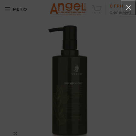
0
ГРН
МЕНЮ
0
елемент
Клацніть, щоб збільшити