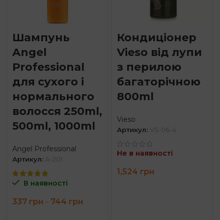
Шампунь
Кондиціонер
Angel
Vieso від лупи
Professional
з перилою
для сухого і
багаторічною
нормального
800ml
волосся 250ml,
Vieso
500ml, 1000ml
Артикул:
VS-06-4
Angel Professional
Не в наявності
Артикул:
A-201
1,524
грн
В наявності
Price
337
грн
744
грн
–
range:
337 грн