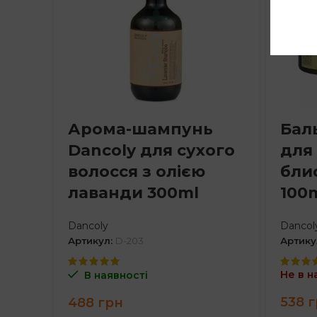
Арома-шампунь
Бал
Dancoly для сухого
для 
волосся з олією
бли
лаванди 300ml
100
Dancoly
Dancol
Артикул:
D-203
Артику
Не в н
В наявності
538
г
488
грн