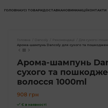
ГОЛОВНА
УСІ ТОВАРИ
ДОСТАВКА
НОВИНИ
АКЦІЇ
КОНТАКТИ
Головна
Dancoly
Рекомендації
Для сухого і по
Арома-шампунь Dancoly для сухого та пошкоджен
Арома-шампунь Dan
сухого та пошкодж
волосся 1000ml
908
грн
Є в наявності