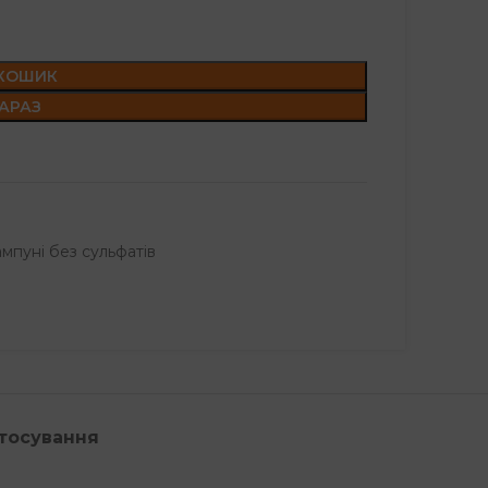
 КОШИК
АРАЗ
мпуні без сульфатів
стосування