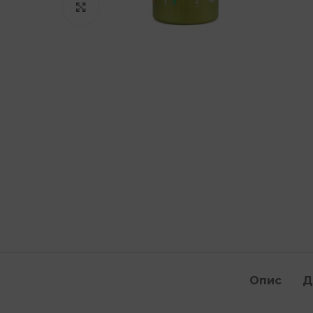
Клацніть, щоб збільшити
Опис
Д