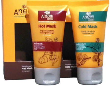
ма-
Маска Dancoly з
диціонер
олією троянди
coly 1000ml
300ml
y
Dancoly
л:
D-306
Артикул:
D-305
аявності
В наявності
грн
648
грн