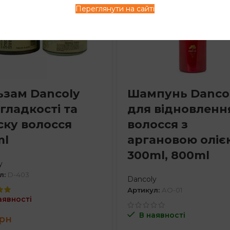
Переглянути на сайті
ьзам Dancoly
Шампунь Danco
гладкості та
для відновленн
ску волосся
волосся з
ml
аргановою оліє
300ml, 800ml
y
л:
D-403
Dancoly
Артикул:
AO-01
аявності
В наявності
рн