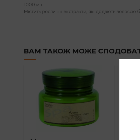
1000 мл
Містить рослинні екстракти, які додають волоссю 
ВАМ ТАКОЖ МОЖЕ СПОДОБА