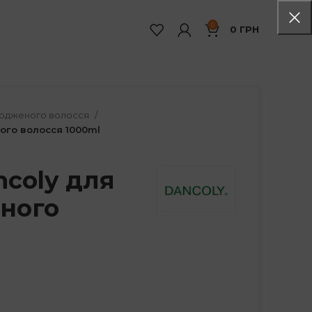
0
0
ГРН
шкодженого волосся
ого волосся 1000ml
coly для
еного