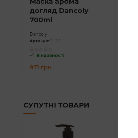
Маска арома
Аро
догляд Dancoly
кон
700ml
Dan
Dancoly
Dancol
Артикул:
D-301
Артику
В наявності
В н
971
грн
908
СУПУТНІ ТОВАРИ