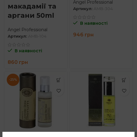
Angel Professional
макадамії та
Артикул:
AMB-304
аргани 50ml
В наявності
Angel Professional
946
грн
Артикул:
AMB-104
В наявності
860
грн
-25%