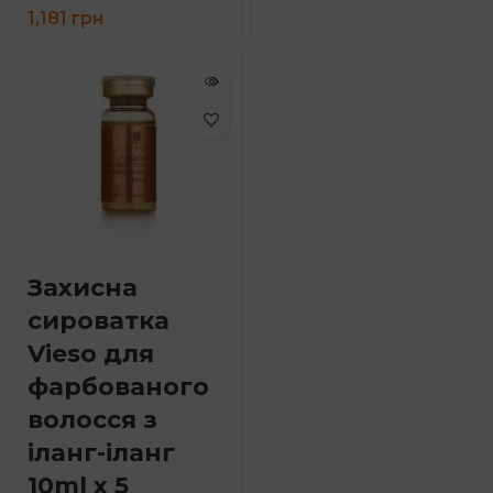
1,181
грн
Захисна
сироватка
Vieso для
фарбованого
волосся з
іланг-іланг
10ml x 5