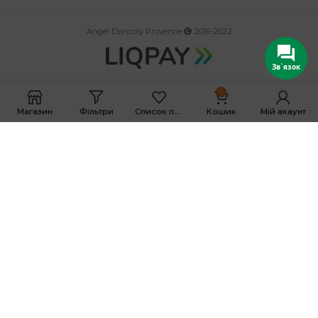
Angel Dancoly Provence
2016-2022
Зв`язок
0
Магазин
Фільтри
Список побажань
Кошик
Мій акаунт