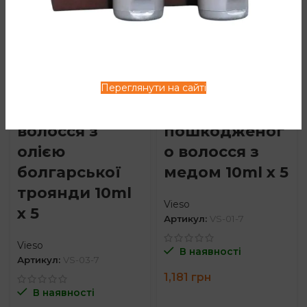
Сироватка
Сироватка
Vieso для
поживна Vieso
Переглянути на сайті
хвилястого
для
волосся з
пошкодженог
олією
о волосся з
болгарської
медом 10ml x 5
троянди 10ml
Vieso
x 5
Артикул:
VS-01-7
Vieso
В наявності
Артикул:
VS-03-7
1,181
грн
В наявності