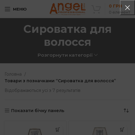
0
ГРН
МЕНЮ
0
елемент
Сироватка для
волосся
Розгорнути категорії
Головна
Товари з позначками “Сироватка для волосся”
Sorted
Відображаються усі з 7 результатів
by
popularity
Показати бічну панель