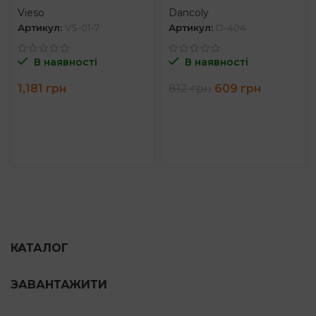
Vieso
Dancoly
Артикул:
VS-01-7
Артикул:
D-404
В наявності
В наявності
Оригінальна
Поточна
1,181
грн
812
грн
609
грн
ціна:
ціна:
812 грн.
609 грн.
КАТАЛОГ
ЗАВАНТАЖИТИ