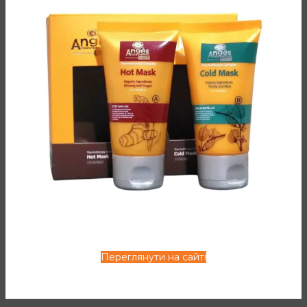
50мл
Сиворотка для інтенсивного відновлення волосся і з
підвищеною концентрацією компонентів. Має прозору і
легку текстурою, яка легко проникає до структури
волосся.
Сиворотка містить в складі олії аргана, камелії, макадамії,
екстракт бурих водоростей.
ДОДАТКОВА ІНФОРМАЦІЯ
ВІДГУКИ (0)
СПОСІБ ЗАСТОСУВАННЯ
Переглянути на сайті