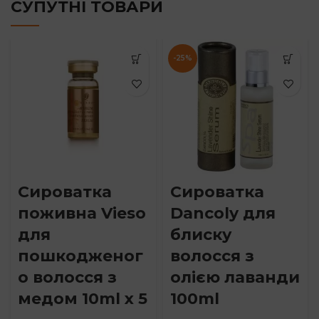
СУПУТНІ ТОВАРИ
-25%
Сироватка
Сироватка
поживна Vieso
Dancoly для
для
блиску
пошкодженог
волосся з
о волосся з
олією лаванди
медом 10ml x 5
100ml