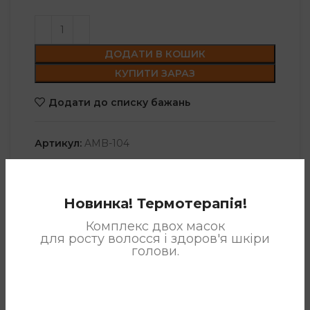
ДОДАТИ В КОШИК
КУПИТИ ЗАРАЗ
Додати до списку бажань
Артикул:
AMB-104
Категорія:
Сироватка для волосся з олією
макадамії та аргани
Новинка! Термотерапія!
Позначка:
Сироватка для волосся
Комплекс двох масок
Поділитися:
для росту волосся і здоров'я шкіри
голови.
ОПИС