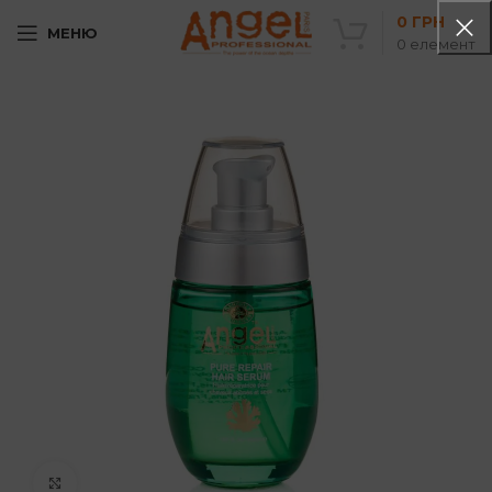
0
ГРН
МЕНЮ
0
елемент
Клацніть, щоб збільшити