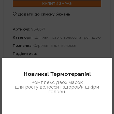
КУПИТИ ЗАРАЗ
Додати до списку бажань
Артикул:
VS-03-7
Категорія:
Для хвилястого волосся з трояндою
Позначка:
Сироватка для волосся
Поділитися:
Новинка! Термотерапія!
ОПИС
Комплекс двох масок
для росту волосся і здоров'я шкіри
Містить природний комплекс олії болгарської троянди,
голови.
ефірної
олії бергамоту та екстракту листя гінкго,
допомагає відновити баланс вітаміну B5 і нейтралізує
негативний вплив ультрафіолетового випромінювання.
Глибоко відновлює сухе, пошкоджене та хімічно