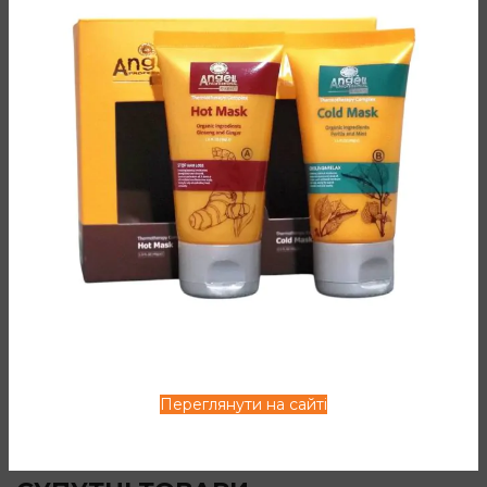
оброблене волосся, надаючи йому еластичності та
блиску.
Підходить для сухого, пошкодженого та
фарбованого волосся.
Склад: олія квітів дамаської троянди, олія ши, олія плодів
бергамоту, екстракт листя гінкго, олія апельсину,
феноксіетанол.
ДОДАТКОВА ІНФОРМАЦІЯ
ВІДГУКИ (0)
СПОСІБ ЗАСТОСУВАННЯ
Переглянути на сайті