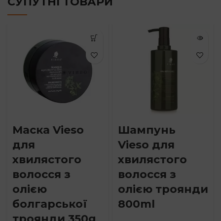
СУПУТНІ ТОВАРИ
Маска Vieso
Шампунь
для
Vieso для
хвилястого
хвилястого
волосся з
волосся з
олією
олією троянди
болгарської
800ml
троянди 350g