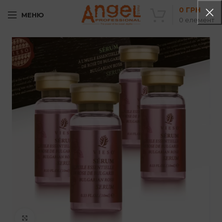
0
ГРН
МЕНЮ
0
елемент
Клацніть, щоб збільшити