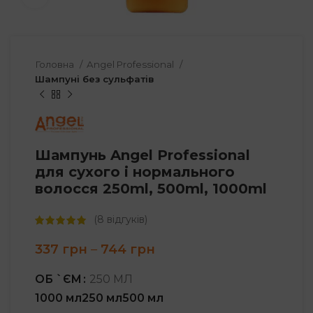
Головна
Angel Professional
Шампуні без сульфатів
Шампунь Angel Professional
для сухого і нормального
волосся 250ml, 500ml, 1000ml
(
8
відгуків)
Price
337
грн
–
744
грн
range:
337 грн
ОБ `ЄМ
250 МЛ
through
1000 мл
250 мл
500 мл
744 грн