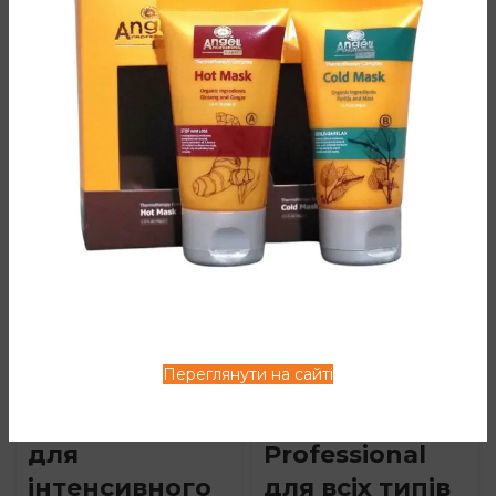
ВАМ ТАКОЖ МОЖЕ
СПОДОБАТИСЯ…
TOP
Переглянути на сайті
Олія Angel
Кондиціонер
Professional
Angel
для
Professional
інтенсивного
для всіх типів