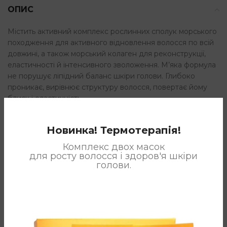
ОПИС
Містить активний комплекс рослинних сполук морського
походження для активного відновлення волосся по всій
довжині, а також морський колаген для реконструкції,
еластичності й інтенсивного зволоження. М’яка формула
не порушує ліпідний баланс шкіри голови. Глибоко
проникає, вирівнює структуру волосся, повертає йому
блиск і еластичність.
Новинка! Термотерапія!
ДОДАТКОВА ІНФОРМАЦІЯ
Комплекс двох масок
для росту волосся і здоров'я шкіри
голови.
ВІДГУКИ (8)
СПОСІБ ЗАСТОСУВАННЯ