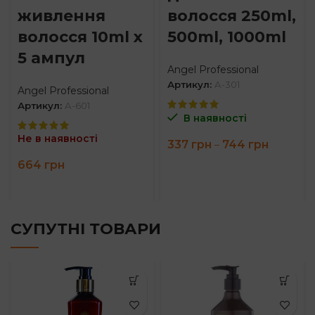
живлення
волосся 250ml,
волосся 10ml х
500ml, 1000ml
5 ампул
Angel Professional
Артикул:
A-301
Angel Professional
Артикул:
A-601
В наявності
Не в наявності
Price
337
грн
744
грн
–
range:
664
грн
337 грн
through
744 грн
СУПУТНІ ТОВАРИ