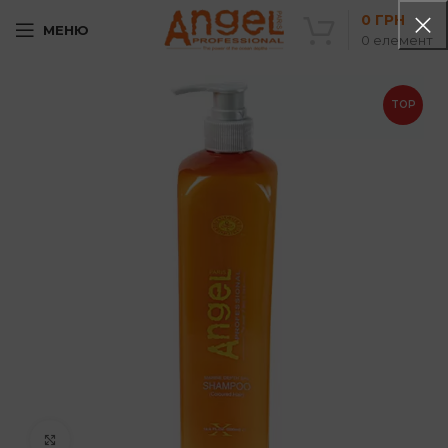
0
ГРН
МЕНЮ
0
елемент
TOP
Клацніть, щоб збільшити