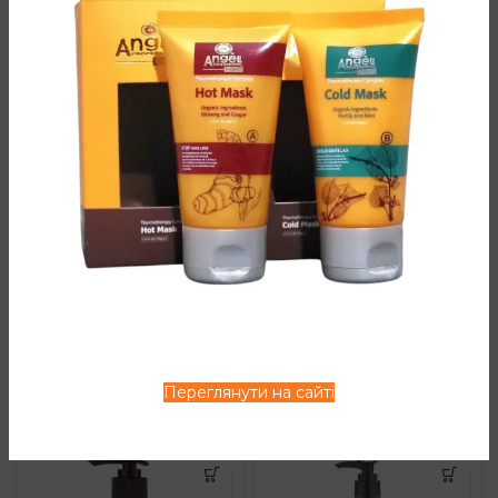
олія ши, стеарат гліцерину, гіалуронова кислота,
центрімоніум хлорид, гідроксіпропілгуар, феноксіетанол.
ДОДАТКОВА ІНФОРМАЦІЯ
ВІДГУКИ (0)
СПОСІБ ЗАСТОСУВАННЯ
СУПУТНІ ТОВАРИ
Переглянути на сайті