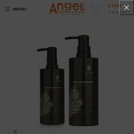
0
ГРН
МЕНЮ
0
елемент
Клацніть, щоб збільшити