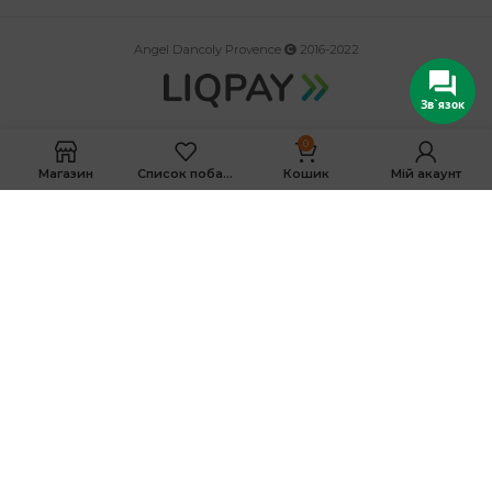
Angel Dancoly Provence
2016-2022
Зв`язок
0
Магазин
Список побажань
Кошик
Мій акаунт