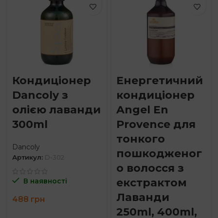
Кондиціонер
Енергетичний
Dancoly з
кондиціонер
олією лаванди
Angel En
300ml
Provence для
тонкого
Dancoly
пошкодженог
Артикул:
D-302
о волосся з
екстрактом
В наявності
Лаванди
488
грн
250ml, 400ml,