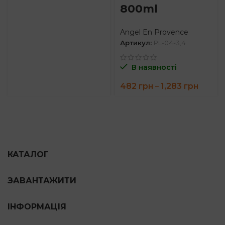
800ml
Angel En Provence
Артикул:
PL-04-3,4
В наявності
Price
482
грн
1,283
грн
–
range:
482 гр
throug
1,283 г
КАТАЛОГ
ЗАВАНТАЖИТИ
ІНФОРМАЦІЯ