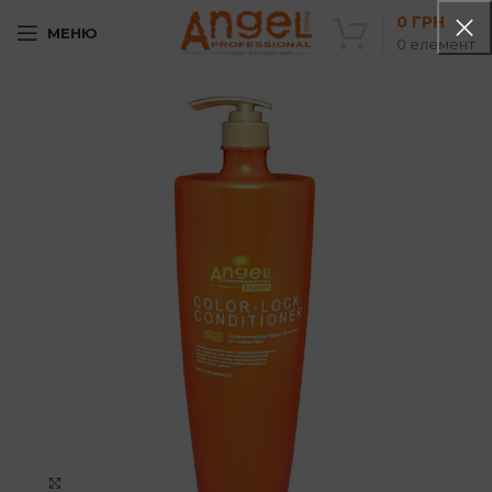
0
ГРН
МЕНЮ
0
елемент
Клацніть, щоб збільшити