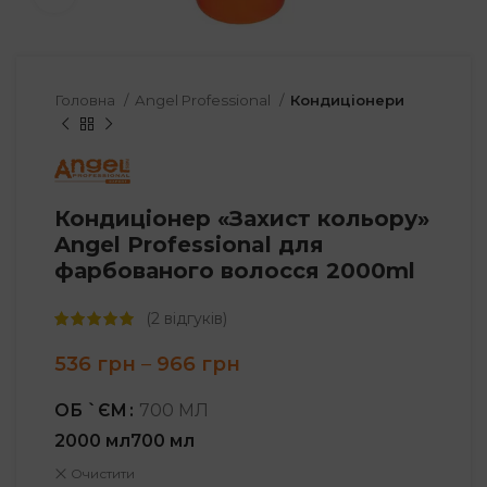
Головна
Angel Professional
Кондиціонери
Кондиціонер «Захист кольору»
Angel Professional для
фарбованого волосся 2000ml
(
2
відгуків)
Price
536
грн
–
966
грн
range:
536 грн
ОБ `ЄМ
700 МЛ
through
2000 мл
700 мл
966 грн
Очистити