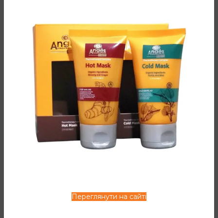
Кондиціонер ефективно відновлює й зміцнює волосся,
зберігає відтінок фарбованого волосся. Містить олію з
кісточок винограду, олію квітки апельсину, гіалуронову
кислоту та вітаміни С і Е. Глибоко живить волосся,
пошкоджене в результаті фарбувань, відновлює кінчики.
Забезпечує глибокий догляд за волоссям, захищає
волосся від пошкоджень УФ променями і забрудненим
повітрям.
ДОДАТКОВА ІНФОРМАЦІЯ
ВІДГУКИ (2)
СПОСІБ ЗАСТОСУВАННЯ
Переглянути на сайті