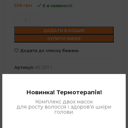
536
грн
Є в наявності
ДОДАТИ В КОШИК
КУПИТИ ЗАРАЗ
Додати до списку бажань
Артикул:
AE-201-1
Категорії:
Angel Expert
,
Кондиціонери
Позначка:
Кондиціонер для волосся
Новинка! Термотерапія!
Поділитися:
Комплекс двох масок
для росту волосся і здоров'я шкіри
голови.
ОПИС