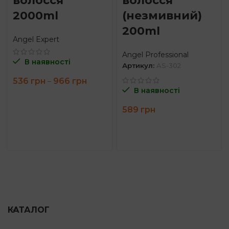
волосся
волосся
2000ml
(незмивний)
200ml
Angel Expert
Angel Professional
В наявності
Артикул:
AS-302
Price
536
грн
966
грн
–
range:
В наявності
536 грн
through
589
грн
966 грн
КАТАЛОГ