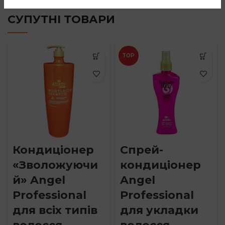
СУПУТНІ ТОВАРИ
TOP
Кондиціонер
Спрей-
«Зволожуючи
кондиціонер
й» Angel
Angel
Professional
Professional
для всіх типів
для укладки