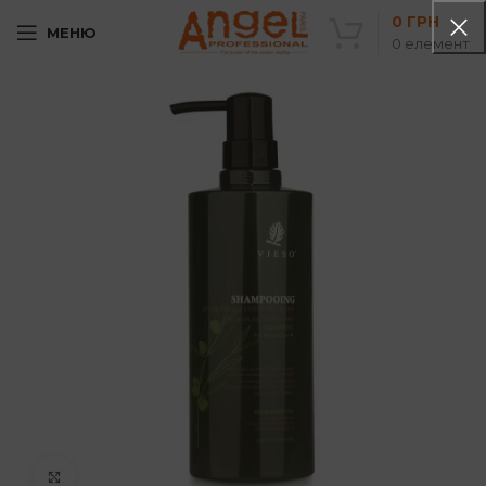
0
ГРН
МЕНЮ
0
елемент
Клацніть, щоб збільшити