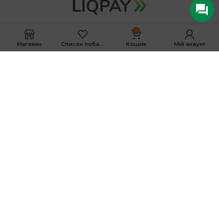
0
Магазин
Список побажань
Кошик
Мій акаунт