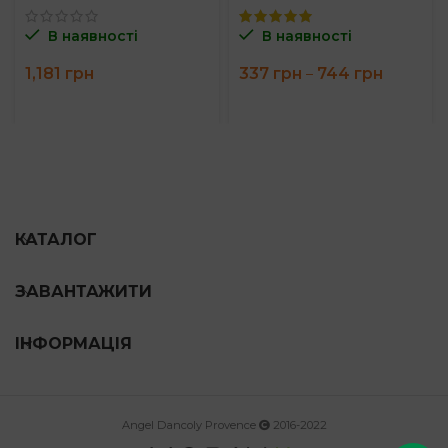
В наявності
В наявності
Price
1,181
грн
337
грн
744
грн
–
range:
337 грн
through
744 грн
КАТАЛОГ
ЗАВАНТАЖИТИ
ІНФОРМАЦІЯ
Angel Dancoly Provence
2016-2022