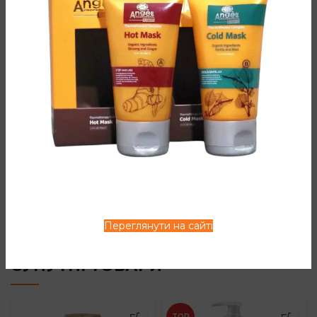
апельсину, пег-7 гліцеріл кокоат, натрію кокоїл гліцинат,
гідроксіпропілгуар, олія європейського винограду,
полікватерніум-10
ДОДАТКОВА ІНФОРМАЦІЯ
ВІДГУКИ (0)
СПОСІБ ЗАСТОСУВАННЯ
Переглянути на сайті
СУПУТНІ ТОВАРИ
TOP