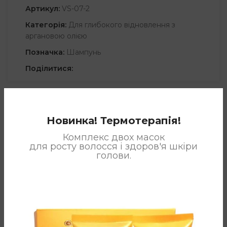
Артикул:
VS-07-2
Категорія:
Для глибокого відновлення з
аргановою олією
Позначка:
Шампунь
Поділитися:
ОПИС
Новинка! Термотерапія!
Комплекс двох масок
Містить екстракти арганії, опунції індійської, а також
для росту волосся і здоров'я шкіри
ефірну олію лаванди, багату вітамінами А і Е. Шампунь не
голови.
тільки ретельно очищає волосся від забруднень, але і
забезпечує його активне живлення. Крім того, шампунь з
аргановою олією захищає від негативного впливу УФ-
випромінювання.
Склад: вода, коко-глюкозид, коко-бетаїн, олія аргани,
екстракт плодів опунції, олія ши, олія лаванди, олія