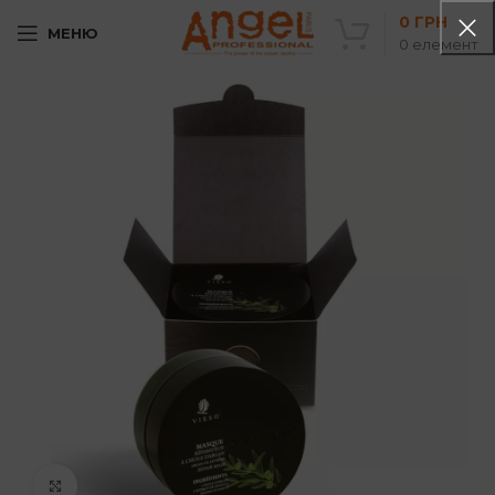
0
ГРН
МЕНЮ
0
елемент
Клацніть, щоб збільшити