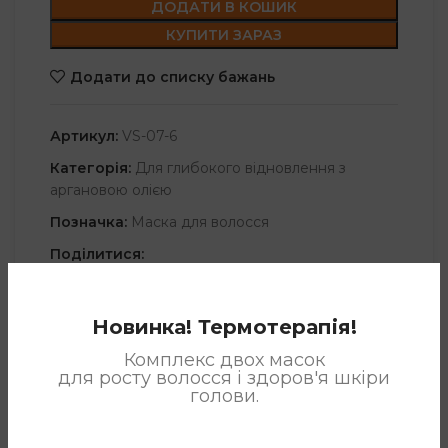
ДОДАТИ В КОШИК
КУПИТИ ЗАРАЗ
Додати до списку бажань
Артикул:
VS-07-6
Категорія:
Для глибокого відновлення з
аргановою олією
Позначка:
Маска для волосся
Поділитися:
Новинка! Термотерапія!
ОПИС
Комплекс двох масок
для росту волосся і здоров'я шкіри
Містить унікальну комбінацію екстрактів арганії і опунції
голови.
індійської, олії ши, олії виноградних кісточок Маска
спеціально розроблена для глибокого відновлення