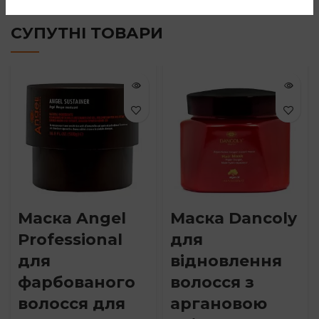
СУПУТНІ ТОВАРИ
Маска Angel
Маска Dancoly
Professional
для
для
відновлення
фарбованого
волосся з
волосся для
аргановою