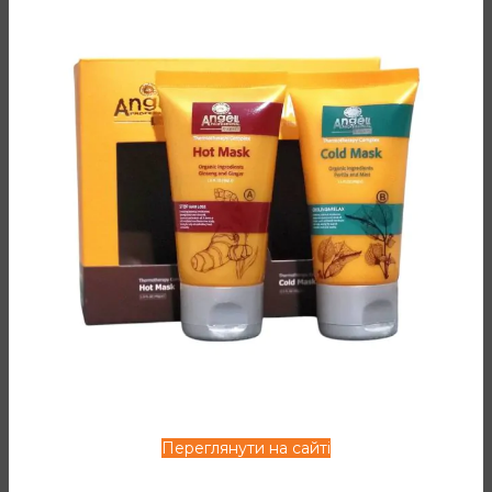
пошкоджених ділянок шкіри голови та інтенсивного
живлення волосся. Забезпечує неймовірну гладкість та
сяйво волосся, полегшує його розчісування.
Склад: вода, олія аргани, цетеарет-10, олія європейського
винограду, олія ши, пег-4 сорбітанстеарат, гіалуронова
кислота, стеарат гліцерину, олія авокадо, екстракт плодів
опунції, олія лаванди, центрімоніум хлорид, олія
апельсину, гідроксіпропілгуар, феноксіетанол
ДОДАТКОВА ІНФОРМАЦІЯ
ВІДГУКИ (0)
СПОСІБ ЗАСТОСУВАННЯ
Переглянути на сайті