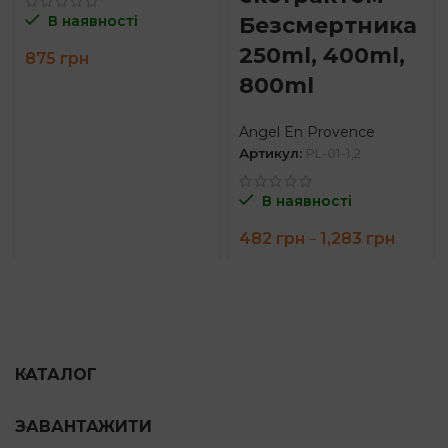
Безсмертника
В наявності
250ml, 400ml,
875
грн
800ml
Angel En Provence
Артикул:
PL-01-1,2
В наявності
Price
482
грн
1,283
грн
–
range:
482 гр
throug
1,283 г
КАТАЛОГ
ЗАВАНТАЖИТИ