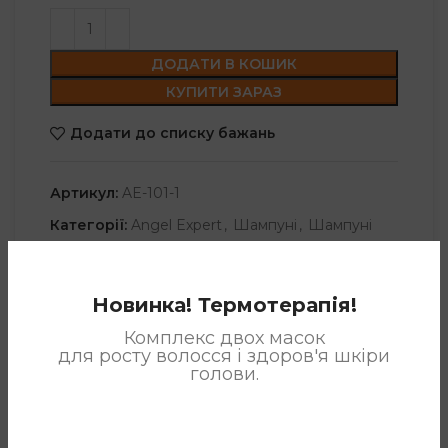
ДОДАТИ В КОШИК
КУПИТИ ЗАРАЗ
Додати до списку бажань
Артикул:
AE-101-1
Категорії:
Angel Expert
,
Шампуні
,
Шампуні
Angel
Позначка:
Шампунь
Новинка! Термотерапія!
Поділитися:
Комплекс двох масок
для росту волосся і здоров'я шкіри
голови.
ОПИС
2000 мл