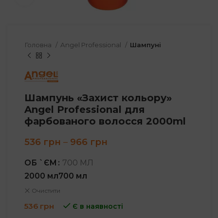
Головна
Angel Professional
Шампуні
Шампунь «Захист кольору»
Angel Professional для
фарбованого волосся 2000ml
Price
536
грн
–
966
грн
range:
536 грн
ОБ `ЄМ
700 МЛ
through
2000 мл
700 мл
966 грн
Очистити
536
грн
Є в наявності