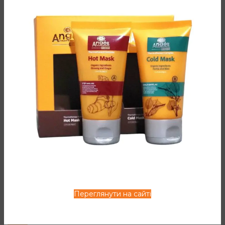
Містить олії квітки апельсина, европейского винограду та
арганову олію, вітаміни С і Е. Розроблений спеціально для
фарбованого волосся. Захищає і зберігає інтенсивність
відтінку, робить волосся м’яким, гладеньким і слухняним,
надає блиск.
ДОДАТКОВА ІНФОРМАЦІЯ
ВІДГУКИ (0)
СПОСІБ ЗАСТОСУВАННЯ
Переглянути на сайті
СУПУТНІ ТОВАРИ