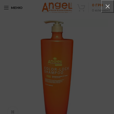
0
ГРН
МЕНЮ
0
елемент
Клацніть, щоб збільшити