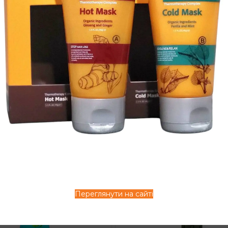
л:
A-406
Артикул:
AS-307
аявності
Не в наявності
рн
825
грн
Переглянути на сайті