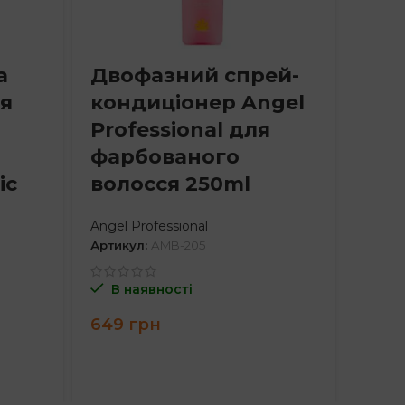
а
Двофазний спрей-
Аро
ля
кондиціонер Angel
Dan
Professional для
від
фарбованого
вол
ic
волосся 250ml
Danco
Артик
Angel Professional
Артикул:
AMB-205
В н
В наявності
648
649
грн