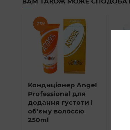
ВАМ ТАКОЖ МОЖЕ СПОДОБА
-25%
Кондиціонер Angel
Віск
Professional для
Prof
додання густоти і
мак
об’єму волоссю
фик
250ml
Angel P