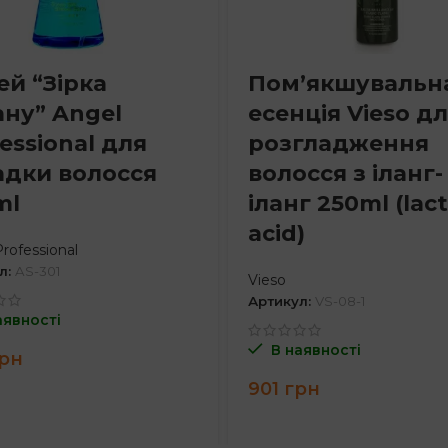
ей “Зірка
Пом’якшувальн
ану” Angel
есенція Vieso д
essional для
розгладження
адки волосся
волосся з іланг-
ml
іланг 250ml (lact
acid)
rofessional
л:
AS-301
Vieso
Артикул:
VS-08-1
аявності
В наявності
рн
901
грн