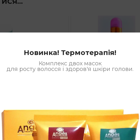
ТИСЯ…
Новинка! Термотерапія!
Комплекс двох масок
для росту волосся і здоров'я шкіри голови.
 Angel
Лак для волосс
essional для
Angel Profession
симальної
сильної фіксаці
сації 80ml
400ml
rofessional
Angel Professional