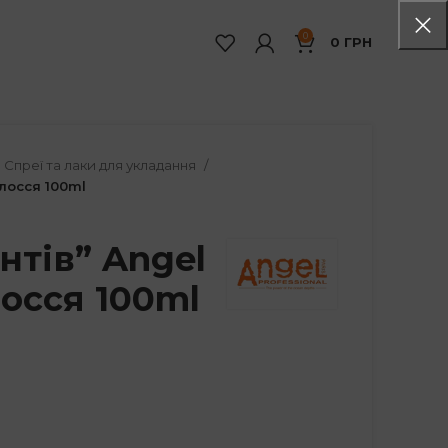
0
0
ГРН
Спреї та лаки для укладання
олосся 100ml
нтів” Angel
лосся 100ml