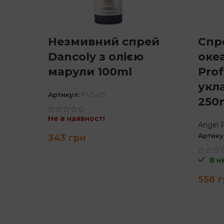
Незмивний спрей
Спр
Dancoly з олією
оке
марули 100ml
Prof
укл
Артикул:
PVS-05
250
Не в наявності
Angel P
Артику
343
грн
В н
558
г