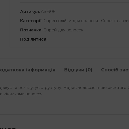
Артикул:
AS-306
Категорії:
Спреї і олійки для волосся
,
Спреї та лак
Позначка:
Спрей для волосся
Поділитися:
одаткова інформація
Відгуки (0)
Спосіб за
аджує та розплутує структуру. Надає волоссю шовковистого бл
и кінчиками волосся.