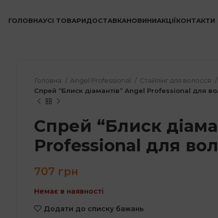
ГОЛОВНА
УСІ ТОВАРИ
ДОСТАВКА
НОВИНИ
АКЦІЇ
КОНТАКТИ
Головна
Angel Professional
Стайлінг для волосся
Спрей “Блиск діамантів” Angel Professional для в
Спрей “Блиск діама
Professional для во
707
грн
Немає в наявності
Додати до списку бажань