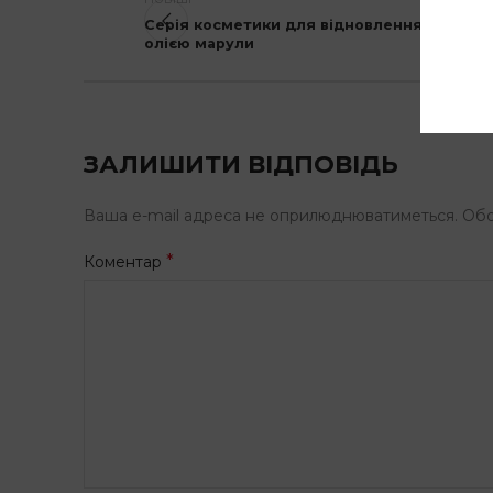
Серія косметики для відновлення волосся
олією марули
ЗАЛИШИТИ ВІДПОВІДЬ
Ваша e-mail адреса не оприлюднюватиметься.
Обо
*
Коментар