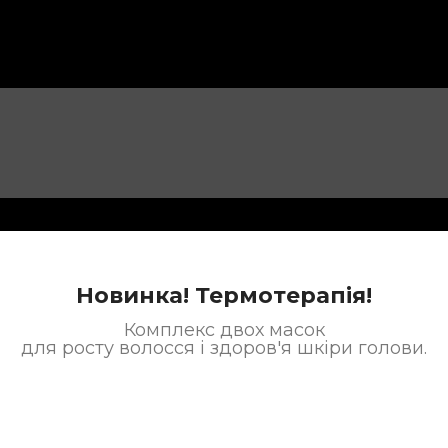
Новинка! Термотерапія!
Комплекс двох масок
для росту волосся і здоров'я шкіри голови.