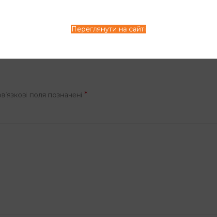
 з
Приєднуйтесь до розсилки щомісячно
журналу від Angel Professiona
Переглянути на сайті
*
в’язкові поля позначені