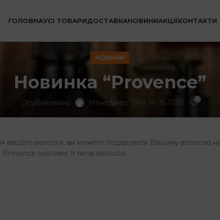
ГОЛОВНА
УСІ ТОВАРИ
ДОСТАВКА
НОВИНИ
АКЦІЇ
КОНТАКТИ
НОВИНИ
Новинка “Provence”
0
Вкл 14.05.2020
Опубліковано
Менеджер
ня вашого волосся, ви можете подарувати Вашому волоссю ні
 Provence охоплює 9 типів волосся.