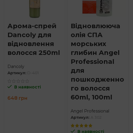
Арома-спрей
Відновлююча
Dancoly для
олія СПА
відновлення
морських
волосся 250ml
глибин Angel
Professional
Dancoly
для
Артикул:
D-401
пошкодженно
го волосся
В наявності
60ml, 100ml
648
грн
Angel Professional
Артикул:
A 302
В наявності