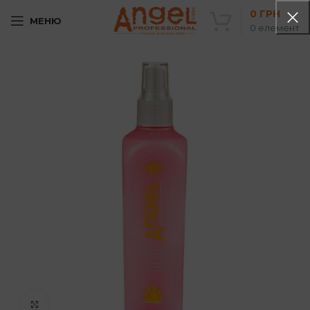
0
ГРН
МЕНЮ
0
елемент
Клацніть, щоб збільшити