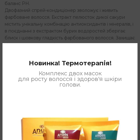
баланс PH.
Двофазний спрей-кондиціонер зволожує і живить
фарбоване волосся. Екстракт пелюсток дикої сакури
містить унікальну комбінацію антиоксидантів і мінералів, і
в поєднанні з екстрактом бурих водоростей зберігає
блиск і шовкову гладкість фарбованого волосся. Захищає
від сонячного впливу і перегріву при укладанні.
Новинка! Термотерапія!
ДОДАТКОВА ІНФОРМАЦІЯ
Комплекс двох масок
для росту волосся і здоров'я шкіри
голови.
ВІДГУКИ (0)
СПОСІБ ЗАСТОСУВАННЯ