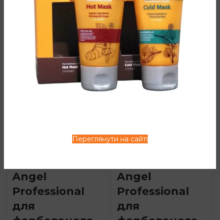
ВАМ ТАКОЖ МОЖЕ
СПОДОБАТИСЯ…
TOP
TOP
Переглянути на сайті
Кондиціонер
Шампунь
Color Protect
Color Protect
Angel
Angel
Professional
Professional
для
для