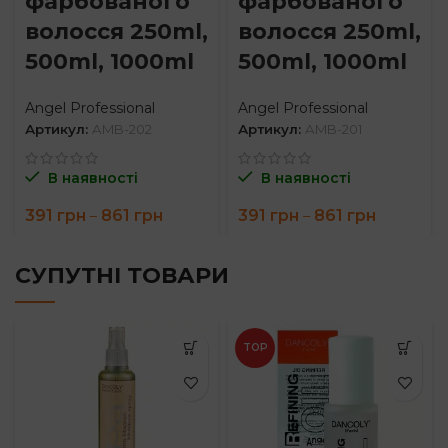
фарбованого
фарбованого
волосся 250ml,
волосся 250ml,
500ml, 1000ml
500ml, 1000ml
Angel Professional
Angel Professional
Артикул:
AMB-202
Артикул:
AMB-201
В наявності
В наявності
Price
Price
391
грн
861
грн
391
грн
861
грн
–
–
range:
range:
391 грн
391 грн
through
through
СУПУТНІ ТОВАРИ
861 грн
861 грн
TOP