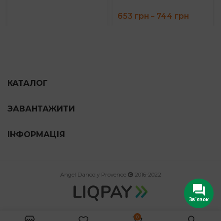
Price
653
грн
744
грн
–
range:
653 грн
through
744 грн
КАТАЛОГ
ЗАВАНТАЖИТИ
ІНФОРМАЦІЯ
Angel Dancoly Provence
2016-2022
Зв`язок
0