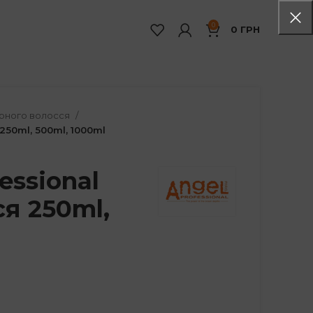
0
0
ГРН
рного волосся
250ml, 500ml, 1000ml
essional
я 250ml,