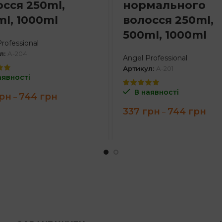
осся 250ml,
нормального
ml, 1000ml
волосся 250ml,
500ml, 1000ml
rofessional
л:
A-204
Angel Professional
Артикул:
A-201
аявності
В наявності
Price
рн
744
грн
–
range:
Pric
337
грн
744
грн
–
337 грн
rang
through
337 
744 грн
thro
744 