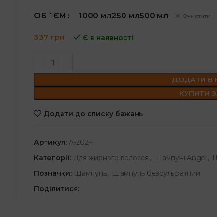
range:
1000 мл
250 мл
500 мл
ОБ `ЄМ
337 грн
Очистити
through
337
грн
Є в наявності
744 грн
ДОДАТИ В
КУПИТИ З
Додати до списку бажань
Артикул:
A-202-1
Категорії:
Для жирного волосся
,
Шампуні Angel
,
Ш
Позначки:
Шампунь
,
Шампунь безсульфатний
Поділитися: