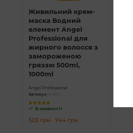
Живильний крем-
Кон
маска Водний
Prof
елемент Angel
всіх
Professional для
250m
жирного волосся з
100
замороженою
Angel P
гряззю 500ml,
Артику
1000ml
В н
Angel Professional
337
г
Артикул:
A-603
В наявності
Price
523
грн
744
грн
–
range:
523 грн