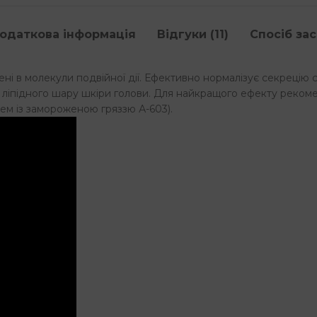
одаткова інформація
Відгуки (11)
Спосіб за
і в молекули подвійної дії. Ефективно нормалізує секрецію с
іпідного шару шкіри голови. Для найкращого ефекту рекоме
ем із замороженою гряззю А-603).