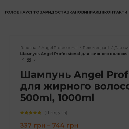
ГОЛОВНА
УСІ ТОВАРИ
ДОСТАВКА
НОВИНИ
АКЦІЇ
КОНТАКТИ
Головна
Angel Professional
Рекомендації
Для жи
Шампунь Angel Professional для жирного волосся 
Шампунь Angel Prof
для жирного волосс
500ml, 1000ml
(
11
відгуків)
Price
337
грн
–
744
грн