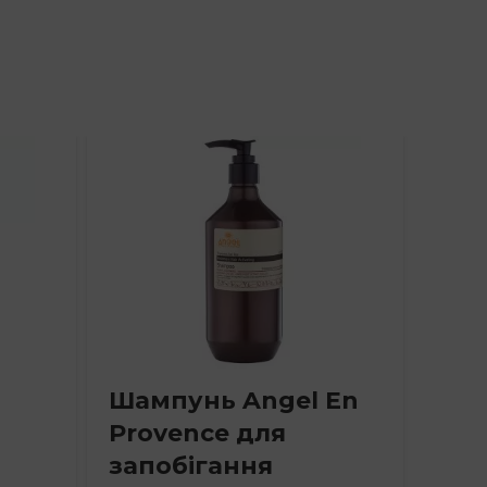
Шампунь Angel En
Ша
Provence для
«Ві
запобігання
Ang