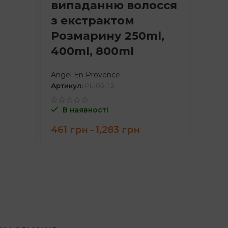
випаданню волосся
для
з екстрактом
вол
Розмарину 250ml,
Angel 
400ml, 800ml
В н
Angel En Provence
536
Артикул:
PL-05-1,2
В наявності
e
e:
Price
461
грн
1,283
грн
–
грн
range:
ugh
461 грн
грн
through
1,283 грн