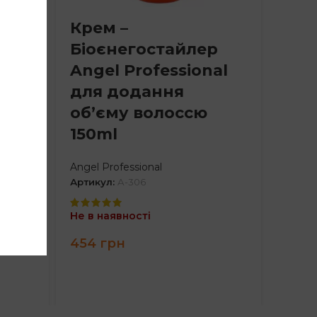
Крем –
ин
Біоєнегостайлер
al
Angel Professional
ня
для додання
50ml
об’єму волоссю
150ml
Angel Professional
Артикул:
A-306
Не в наявності
:
454
грн
рн
ugh
рн