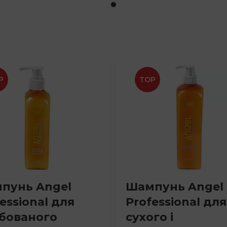
P
TOP
пунь Angel
Шампунь Angel
essional для
Professional для
бованого
сухого і