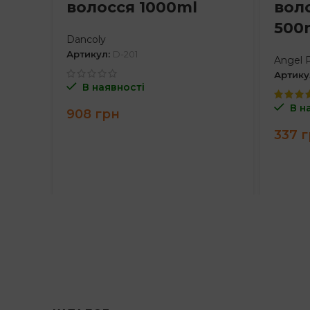
волосся 1000ml
вол
500
Dancoly
Артикул:
D-201
Angel P
Артику
В наявності
В н
908
грн
337
г