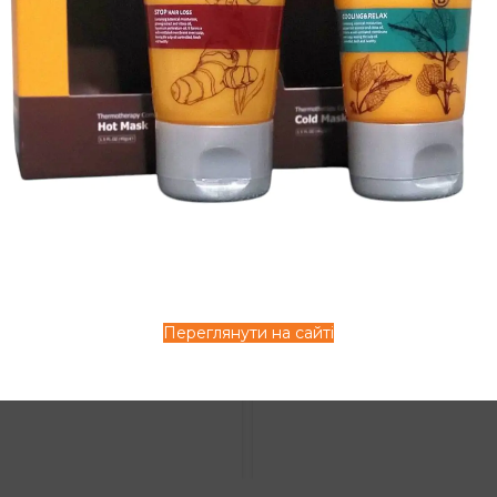
диціонер Angel
Спрей СПА
essional для
морських глиб
 типів волосся
Angel Profession
l, 500ml,
для пом’якшен
0ml
волосся 80ml, 2
rofessional
Angel Professional
л:
A-301
Артикул:
A-303
аявності
В наявності
Переглянути на сайті
Price
Price
рн
744
грн
264
грн
561
грн
–
–
range:
range
337 грн
264 г
through
thro
744 грн
561 г