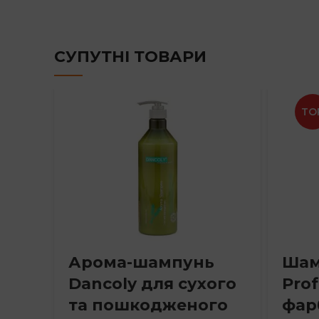
through
744 грн
СУПУТНІ ТОВАРИ
TO
Арома-шампунь
Шам
Dancoly для сухого
Prof
та пошкодженого
фар