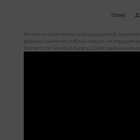
Опис
Д
Містить екстракти морських водоростей, перетворен
формула шампуню глибоко очищує, не порушуючи л
Element Ice Sea Mud Nursing Cream (живильний кр