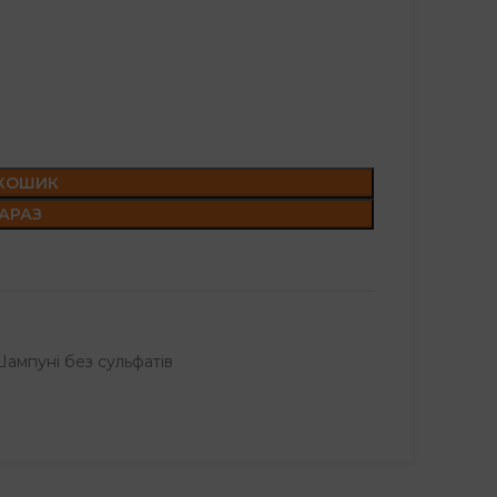
 КОШИК
АРАЗ
ампуні без сульфатів