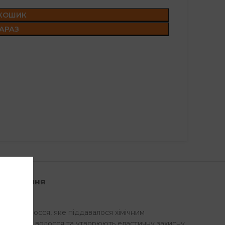
 КОШИК
АРАЗ
стосування
оложує волосся, яке піддавалося хімічним
структуру волосся та утворюють еластичну захисну