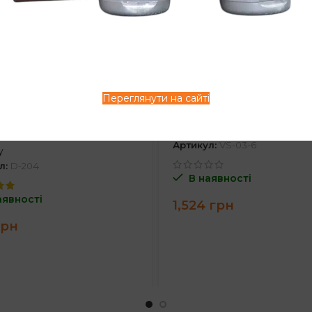
ма-шампунь
Маска Vieso для
coly для
хвилястого вол
кодженого
з олією болгарс
сся з олією
троянди 500g
Переглянути на сайті
янди 300ml
Vieso
Артикул:
VS-03-6
y
л:
D-204
В наявності
аявності
1,524
грн
грн