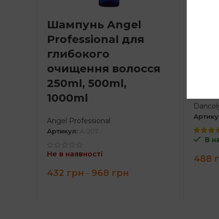
Шампунь Angel
Аро
Professional для
Dan
глибокого
пош
очищення волосся
воло
250ml, 500ml,
тро
1000ml
Dancol
Артику
Angel Professional
Артикул:
A-207
В н
Не в наявності
488
Price
432
грн
968
грн
–
range:
432 грн
through
968 грн