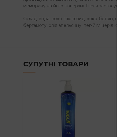
мембрану на його поверхні. Після застосування ша
Склад: вода, коко-глюкозид, коко-бетаїн, екстракт ли
бергамоту, олія апельсину, пег-7 гліцеріл кокоат, н
СУПУТНІ ТОВАРИ