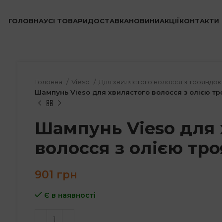
ГОЛОВНА
УСІ ТОВАРИ
ДОСТАВКА
НОВИНИ
АКЦІЇ
КОНТАКТИ
Головна
Vieso
Для хвилястого волосся з трояндо
Шампунь Vieso для хвилястого волосся з олією т
Шампунь Vieso для 
волосся з олією тр
901
грн
Є в наявності