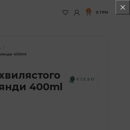
0
0
ГРН
ю
роянди 400ml
хвилястого
оянди 400ml