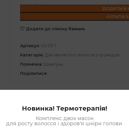
ДОДАТИ В
КУПИТИ З
Додати до списку бажань
Артикул:
VS-03-1
Категорія:
Для хвилястого волосся з трояндою
Позначка:
Шампунь
Поділитися:
одаткова інформація
Відгуки (0)
Спосіб за
Новинка! Термотерапія!
Комплекс двох масок
ергамота та
екстракту з листя гінкго білоба м’яко очищає і зв
для росту волосся і здоров'я шкіри голови.
 життєві сили. Зволожуючі компоненти глибоко проникають в 