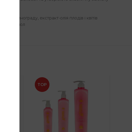
ського винограду, екстракт-олія плодів і квітів
еноксіетанол
TOP