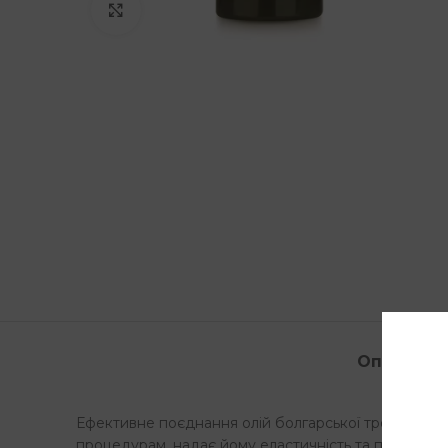
Клацніть, щоб збільшити
Опис
Д
Ефективне поєднання олій болгарської троянди, б
процедурам, надає йому еластичність та повертає