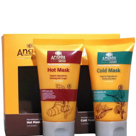
мпуню волосся набуває сили, стає блискучим.
стя гінкго білоба, олія квітів дамаської троянди, олія європей
атрію кокоїл гліцинат, гідроксіпропілгуар, полікватерніум-10, ф