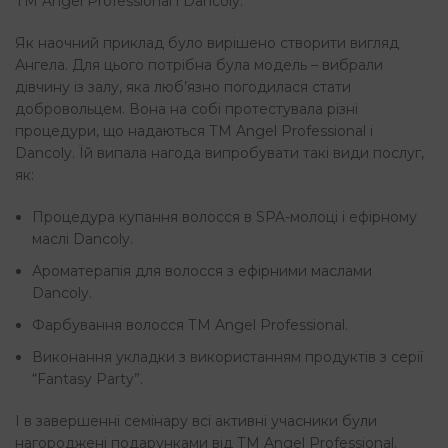
ТМ Angel Professional і Dancoly.
Як наочний приклад було вирішено створити вигляд
Ангела. Для цього потрібна була модель – вибрали
дівчину із залу, яка люб’язно погодилася стати
добровольцем. Вона на собі протестувала різні
процедури, що надаються ТМ Angel Professional і
Dancoly. Їй випала нагода випробувати такі види послуг,
як:
Процедура купання волосся в SPA-молоці і ефірному
маслі Dancoly.
Ароматерапія для волосся з ефірними маслами
Dancoly.
Фарбування волосся ТМ Angel Professional.
Виконання укладки з використанням продуктів з серії
“Fantasy Party”.
І в завершенні семінару всі активні учасники були
нагороджені подарунками від ТМ Angel Professional.