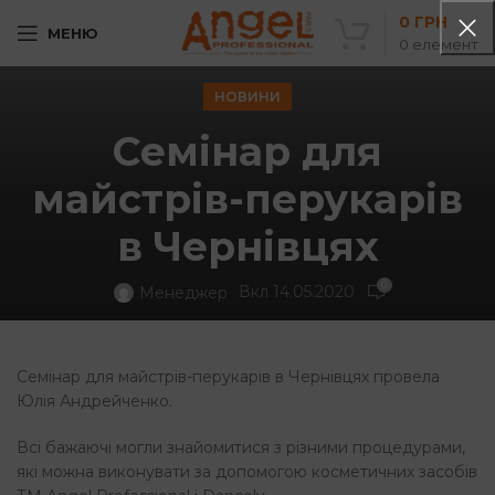
0
ГРН
МЕНЮ
0
елемент
НОВИНИ
Семінар для
майстрів-перукарів
в Чернівцях
0
Вкл 14.05.2020
Менеджер
Семінар для майстрів-перукарів в Чернівцях провела
Юлія Андрейченко.
Всі бажаючі могли знайомитися з різними процедурами,
які можна виконувати за допомогою косметичних засобів