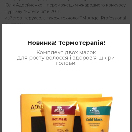
Юлія Адрейченко – переможець міжнародного конкурсу
журналу “Естетика” в 2011,
майстер-перукар, а також технологТМ Angel Professional
и Dancoly.
Новинка! Термотерапія!
Комплекс двох масок
для росту волосся і здоров'я шкіри
голови.
Новіші
Старше