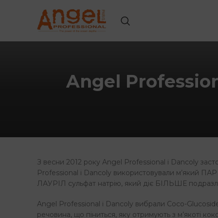
Angel Professio
З весни 2012 року Angel Professional і Dancoly з
Professional і Dancoly використовували м’який ПАР
ЛАУРІЛ сульфат натрію, який діє БІЛЬШЕ подразл
Angel Professional і Dancoly вибрали Coco-Glucosid
речовина, що піниться, яку отримують з м’якоті кок