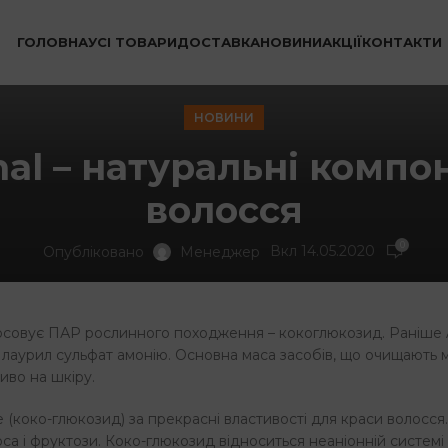
ГОЛОВНА
УСІ ТОВАРИ
ДОСТАВКА
НОВИНИ
АКЦІЇ
КОНТАКТИ
НОВИНИ
nal – натуральні комп
волосся
0
Вкл 14.05.2020
Опубліковано
Менеджер
астосовує ПАР рослинного походження – кокоглюкозид. Раніше
 лаурил сульфат амонію. Основна маса засобів, що очищають м
иво на шкіру.
e (коко-глюкозид) за прекрасні властивості для краси волосся.
оса і фруктози. Коко-глюкозид відноситься неаніонній системі