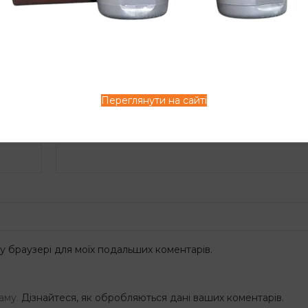
Переглянути на сайті
Email
ому браузері для моїх подальших коментарів.
аму.
Дізнайтеся, як обробляються дані ваших коментарів.