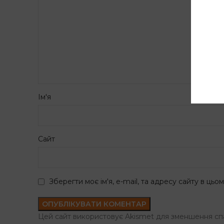
Ім'я
Сайт
Зберегти моє ім'я, e-mail, та адресу сайту в ць
Цей сайт використовує Akismet для зменшення сп