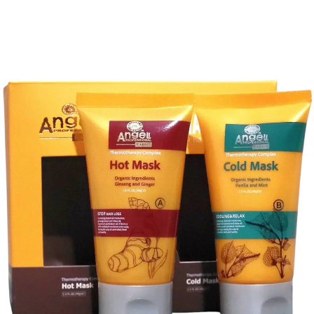
Стар
тися
Сила океану для краси вашого волос
*
в’язкові поля позначені