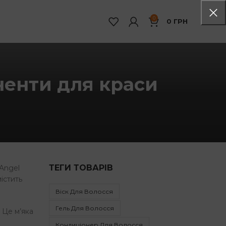
0
0
ГРН
оненти для краси
ТЕГИ ТОВАРІВ
 Angel
істить
Віск Для Волосся
Гель Для Волосся
 Це м’яка
Кондиціонер Для Волосся