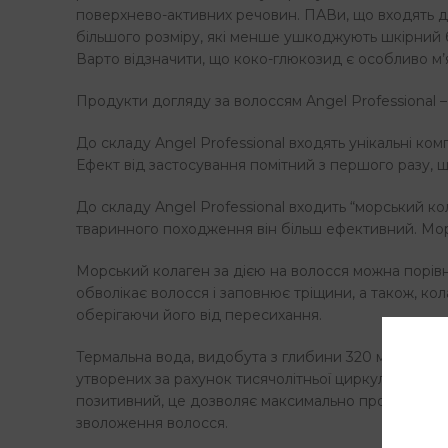
поверхнево-активних речовин. ПАВи, що входять д
більшого розміру, які менше ушкоджують шкірний 
Варто відзначити, що коко-глюкозид є особливо м
Продукти догляду за волоссям Angel Professional –
До складу Angel Professional входять унікальні ком
Ефект від застосування помітний з першого разу, 
До складу Angel Professional входить “морський кол
тваринного походження він більш ефективний. Морс
Морський колаген за дією на волосся можна порівн
обволікає волосся і заповнює тріщини, а також, кол
оберігаючи його від пересихання.
Термальна вода, видобута з глибини 320 метрів, міст
утворених за рахунок тисячолітньої циркуляції вод
позитивний, це дозволяє максимально проникнути 
зволоження волосся.