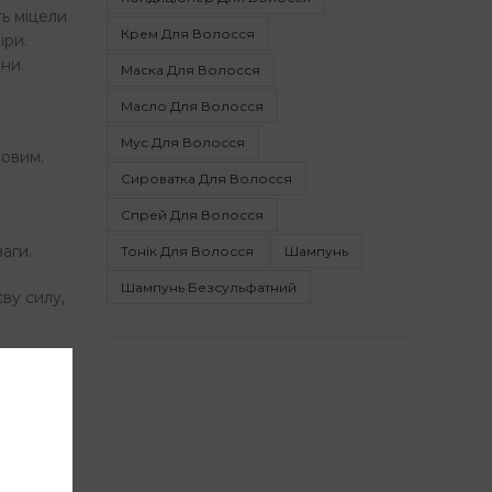
ь міцели
Крем Для Волосся
іри.
ни.
Маска Для Волосся
Масло Для Волосся
Мус Для Волосся
ровим.
Сироватка Для Волосся
Спрей Для Волосся
аги.
Тонік Для Волосся
Шампунь
Шампунь Безсульфатний
ву силу,
ів,
сся