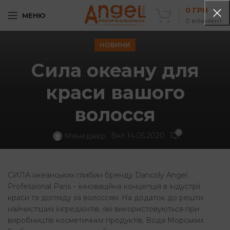
0
ГРН
МЕНЮ
0
елемент
НОВИНИ
Сила океану для
краси вашого
волосся
0
Вкл 14.05.2020
Менеджер
СИЛА океанських глибин бренду Dancoly Angel
Professional Paris – інноваційна концепція в індустрії
краси та догляду за волоссям. На додаток до решти
найчистіших інгредієнтів, які використовуються при
виробництві косметичних продуктів, Вода Морських