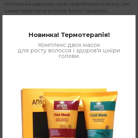
поліпшення циркуляції крові і вироблення колагену, тим
самим повертаючи волоссю блиск і пружність.
Морську воду не слід використовувати в чистому вигляді
через наявність в ній компонентів, які можуть завдати
шкоди організму людини (включаючи зважені наносні
Новинка! Термотерапія!
матеріали). Наша спеціальна система фільтрації дозволяє
Комплекс двох масок
виключити всі шкідливі компоненти зі складу морської
для росту волосся і здоров'я шкіри
води. І це тільки перший етап обробки. Перед її
голови.
включенням до складу косметичних продуктів, вода
проходить Систему Очищення і Зворотного осмосу (що
дозволяє видалити солі на 99%), щоб стати готовим
компонентом для виробництва.
Новіші
Старше