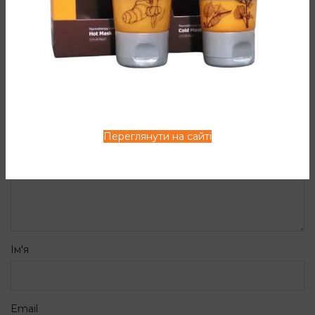
ЗАЛИШИТИ ВІДПОВІДЬ
Ваша e-mail адреса не оприлюднюватиметься.
*
Обов’язкові поля позначені
*
Коментар
Переглянути на сайті
Ім'я
Email