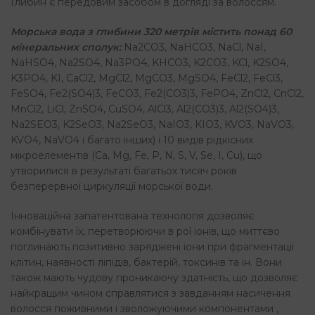
Глибин є передовим засобом в догляді за волоссям.
Морська вода з глибини 320 метрів містить понад 60
мінеральних сполук:
Na2CO3, NaHCO3, NaCl, NaI,
NaHSO4, Na2SO4, Na3PO4, KHCO3, K2CO3, KCl, K2SO4,
K3PO4, KI, CaCl2, MgCl2, MgCO3, MgSO4, FeCl2, FeCl3,
FeSO4, Fe2(SO4)3, FeCO3, Fe2(CO3)3, FePO4, ZnCl2, CnCl2,
MnCl2, LiCl, ZnSO4, CuSO4, AlCl3, Al2(CO3)3, Al2(SO4)3,
Na2SEO3, K2SeO3, Na2SeO3, NaIO3, KIO3, KVO3, NaVO3,
KVO4, NaVO4 і багато інших) і 10 видів рідкісних
мікроелементів (Ca, Mg, Fe, P, N, S, V, Se, I, Cu), що
утворилися в результаті багатьох тисяч років
безперервної циркуляції морської води.
Інноваційна запатентована технологія дозволяє
комбінувати їх, перетворюючи в рої іонів, що миттєво
поглинають позитивно заряджені іони при фрагментації
клітин, наявності ліпідів, бактерій, токсинів та ін. Вони
також мають чудову проникаючу здатність, що дозволяє
найкращим чином справлятися з завданням насичення
волосся поживними і зволожуючими компонентами ,